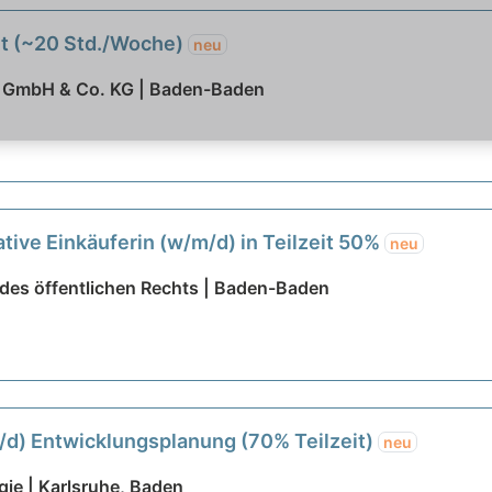
eit (~20 Std./Woche)
neu
 GmbH & Co. KG | Baden-Baden
ative Einkäuferin (w/m/d) in Teilzeit 50%
neu
es öffentlichen Rechts | Baden-Baden
m/d) Entwicklungsplanung (70% Teilzeit)
neu
gie | Karlsruhe, Baden