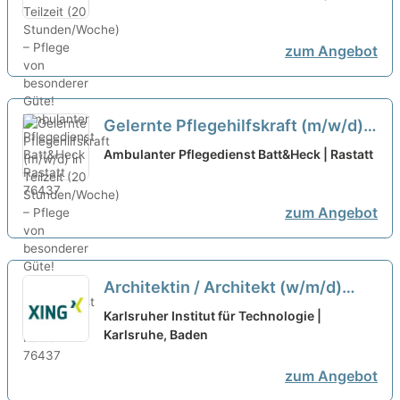
besonderer Güte!
neu
zum Angebot
Gelernte Pflegehilfskraft (m/w/d)
in Teilzeit (20 Stunden/Woche) –
Ambulanter Pflegedienst Batt&Heck | Rastatt
Pflege von besonderer Güte!
neu
zum Angebot
Architektin / Architekt (w/m/d)
Entwicklungsplanung (70%
Karlsruher Institut für Technologie |
Teilzeit)
Karlsruhe, Baden
neu
zum Angebot