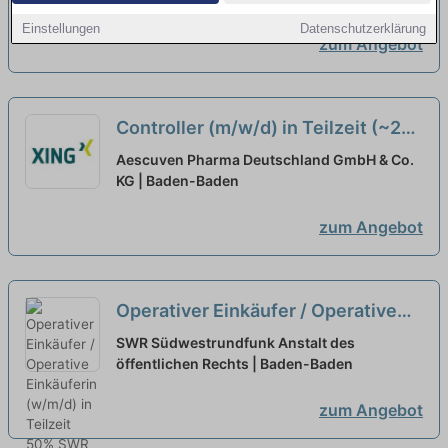
Einstellungen
Datenschutzerklärung
zum Angebot
Controller (m/w/d) in Teilzeit (~20
Std./Woche)
neu
Aescuven Pharma Deutschland GmbH & Co.
KG | Baden-Baden
zum Angebot
Operativer Einkäufer / Operative
Einkäuferin (w/m/d) in Teilzeit 50%
SWR Südwestrundfunk Anstalt des
öffentlichen Rechts | Baden-Baden
neu
zum Angebot