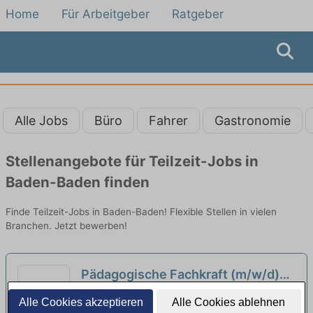
Home
Für Arbeitgeber
Ratgeber
Alle Jobs
Büro
Fahrer
Gastronomie
Stellenangebote für Teilzeit-Jobs in
Baden-Baden finden
Finde Teilzeit-Jobs in Baden-Baden! Flexible Stellen in vielen
Branchen. Jetzt bewerben!
Pädagogische Fachkraft (m/w/d)
Ab sofort in Voll- oder Teilzeit in
Evang. Kirchengemeinde Obere Enz | Bad
Alle Cookies akzeptieren
Alle Cookies ablehnen
Bad-Wildbad
Wildbad - Wildbad
neu