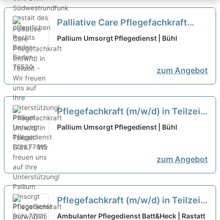
Palliative Care Pflegefachkraft
(m/w/d) in Teilzeit - Wir freuen uns
Pallium Umsorgt Pflegedienst | Bühl
auf Ihre Unterstützung!
neu
zum Angebot
Pflegefachkraft (m/w/d) in Teilzeit
(75%) - Wir freuen uns auf Ihre
Pallium Umsorgt Pflegedienst | Bühl
Unterstützung!
neu
zum Angebot
Pflegefachkraft (m/w/d) in Teilzeit
(20 Stunden/Woche) – Pflege von
Ambulanter Pflegedienst Batt&Heck | Rastatt