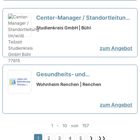
Center-Manager / Standortleitung
(m/w/d) Teilzeit
neu
Studienkreis GmbH | Bühl
zum Angebot
Gesundheits- und
Krankenpfleger:in (w/m/d) in
Wohnheim Renchen | Renchen
Teilzeit - Wir suchen Sie!
neu
zum Angebot
1 - 10 von 157
1
2
3
4
5
❯
❯❯