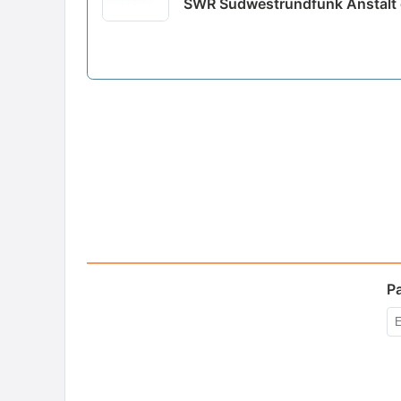
SWR Südwestrundfunk Anstalt d
P