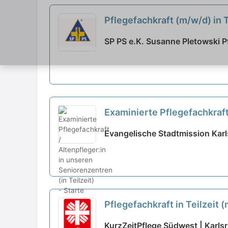
Pflegefachkraft (m/w/d) in 
SP PS e.K. Susanne Pletowski Pf
Examinierte Pflegefachkraft 
neu
Evangelische Stadtmission Karls
Pflegefachkraft in Teilzeit
KurzZeitPflege Südwest | Karls