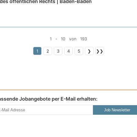
es öffentlichen Rechts | Baden-Baden
1 - 10 von 193
1
2
3
4
5
❯
❯❯
assende Jobangebote per E-Mail erhalten:
Job Newsletter