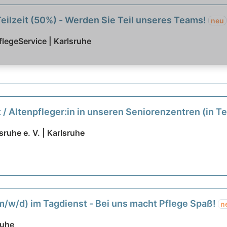
Teilzeit (50%) - Werden Sie Teil unseres Teams!
neu
legeService | Karlsruhe
/ Altenpfleger:in in unseren Seniorenzentren (in Teil
ruhe e. V. | Karlsruhe
 (m/w/d) im Tagdienst - Bei uns macht Pflege Spaß!
n
ruhe