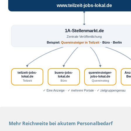
www.teilzeit-jobs-lokal.de
1A-Stellenmarkt.de
Zentrale Veröffentlichung
Beispiel:
Quereinsteiger in Teilzeit
· Büro · Berlin
teilzeit-jobs-
buero-jobs-
quereinsteiger-
Anz
lokal.de
lokal.de
jobs-lokal.de
Ber
Teilzeit
Büro
Quereinstieg
✓ Eine Anzeige · ✓ mehrere Portale · ✓ zielgruppengenau
Mehr Reichweite bei akutem Personalbedarf