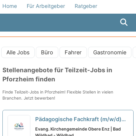
Home
Für Arbeitgeber
Ratgeber
Alle Jobs
Büro
Fahrer
Gastronomie
Stellenangebote für Teilzeit-Jobs in
Pforzheim finden
Finde Teilzeit-Jobs in Pforzheim! Flexible Stellen in vielen
Branchen. Jetzt bewerben!
Pädagogische Fachkraft (m/w/d)
Ab sofort in Voll- oder Teilzeit in
Evang. Kirchengemeinde Obere Enz | Bad
Bad-Wildbad
Wildbad - Wildbad
neu