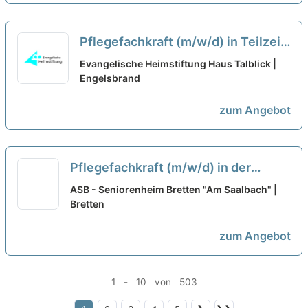
Pflegefachkraft (m/w/d) in Teilzeit
(max. 32 Std./Woche) - Ein
Evangelische Heimstiftung Haus Talblick |
Arbeitgeber nach Deinen
Engelsbrand
Vorstellungen!
neu
zum Angebot
Pflegefachkraft (m/w/d) in der
Tagespflege in Teilzeit (20-25
ASB - Seniorenheim Bretten "Am Saalbach" |
Stunden/Woche) - Starte mit uns in
Bretten
eine gemeinsame Zukunft!
neu
zum Angebot
1 - 10 von 503