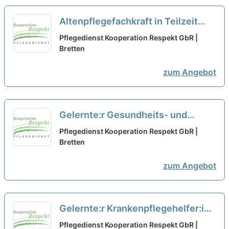
Altenpflegefachkraft in Teilzeit
(20h) (m/w/d) – Wir suchen
Pflegedienst Kooperation Respekt GbR |
Zuwachs in unserem Team!
Bretten
neu
zum Angebot
Gelernte:r Gesundheits- und
Krankenpfleger:in in Teilzeit (20h)
Pflegedienst Kooperation Respekt GbR |
(m/w/d) – Wir suchen Zuwachs in
Bretten
unserem Team!
neu
zum Angebot
Gelernte:r Krankenpflegehelfer:in
in Teilzeit (20h) (m/w/d) – Wir
Pflegedienst Kooperation Respekt GbR |