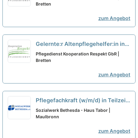
suchen Zuwachs in unserem Team!
Bretten
neu
zum Angebot
Gelernte:r Altenpflegehelfer:in in
Teilzeit (20h) (m/w/d) – Wir suchen
Pflegedienst Kooperation Respekt GbR |
Zuwachs in unserem Team!
Bretten
neu
zum Angebot
Pflegefachkraft (w/m/d) in Teilzeit
(50-80%) - Hier gehören Sie hin!
Sozialwerk Bethesda - Haus Tabor |
Maulbronn
neu
zum Angebot