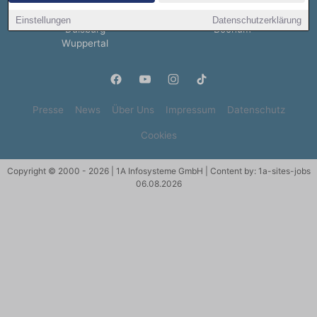
Bremen
Dresden
Hannover
Nürnberg
Einstellungen
Datenschutzerklärung
Duisburg
Bochum
Wuppertal
Presse
News
Über Uns
Impressum
Datenschutz
Cookies
Copyright © 2000 - 2026 | 1A Infosysteme GmbH | Content by: 1a-sites-jobs
06.08.2026