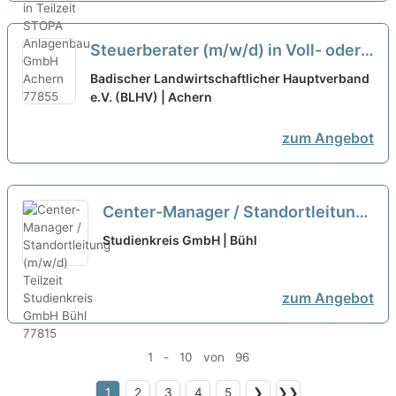
Steuerberater (m/w/d) in Voll- oder
Teilzeit
neu
Badischer Landwirtschaftlicher Hauptverband
e.V. (BLHV) | Achern
zum Angebot
Center-Manager / Standortleitung
(m/w/d) Teilzeit
neu
Studienkreis GmbH | Bühl
zum Angebot
1 - 10 von 96
1
2
3
4
5
❯
❯❯