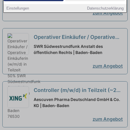
Einstellungen
Datenschutzerklärung
zum Angebot
Operativer Einkäufer / Operative
Einkäuferin (w/m/d) in Teilzeit 50%
SWR Südwestrundfunk Anstalt des
öffentlichen Rechts | Baden-Baden
neu
zum Angebot
Controller (m/w/d) in Teilzeit (~20
Std./Woche)
neu
Aescuven Pharma Deutschland GmbH & Co.
KG | Baden-Baden
zum Angebot