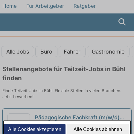
Home
Für Arbeitgeber
Ratgeber
Alle Jobs
Büro
Fahrer
Gastronomie
Stellenangebote für Teilzeit-Jobs in Bühl
finden
Finde Teilzeit-Jobs in Bühl! Flexible Stellen in vielen Branchen.
Jetzt bewerben!
Pädagogische Fachkraft (m/w/d)
Ab sofort in Voll- oder Teilzeit in
Evang. Kirchengemeinde Obere Enz | Bad
Alle Cookies akzeptieren
Alle Cookies ablehnen
Bad-Wildbad
Wildbad - Wildbad
neu