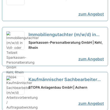
(m/w/d)
neu
zum Angebot
Immobiliengutachter (m/w/d) in
Voll- oder Teilzeit
neu
Sparkassen-Personalberatung GmbH | Kehl,
Rhein
zum Angebot
Kaufmännischer Sachbearbeiter
(m/w/d) Arbeitsvorbereitung /
STOPA Anlagenbau GmbH | Achern
Auftragsabwicklung in Teilzeit
neu
zum Angebot