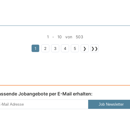
1 - 10 von 503
1
2
3
4
5
❯
❯❯
assende Jobangebote per E-Mail erhalten:
Job Newsletter