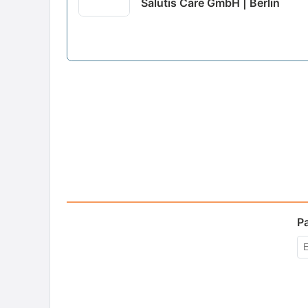
Salutis Care GmbH | Berlin
P