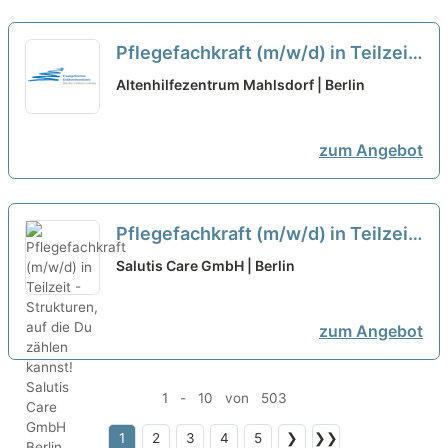
Pflegefachkraft (m/w/d) in Teilzeit
- Gemeinsam Gutes tun!
neu
Altenhilfezentrum Mahlsdorf | Berlin
zum Angebot
Pflegefachkraft (m/w/d) in Teilzeit
- Strukturen, auf die Du zählen
Salutis Care GmbH | Berlin
kannst!
neu
zum Angebot
1 - 10 von 503
1
2
3
4
5
❯
❯❯