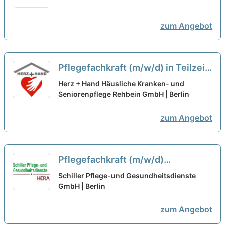
Teilzeitanstellung, 20 Stunden
wöchentlich gesucht
neu
zum Angebot
Pflegefachkraft (m/w/d) in Teilzeit
(25 bis 30 Stunden/Woche) -
Herz + Hand Häusliche Kranken- und
Starten Sie mit uns in eine
Seniorenpflege Rehbein GmbH | Berlin
gemeinsame Zukunft!
neu
zum Angebot
Pflegefachkraft (m/w/d)
Einsatzgebiet Steglitz-Zehlendorf
Schiller Pflege-und Gesundheitsdienste
in Teilzeit (20-30h/Woche) – Dein
GmbH | Berlin
Arbeitsplatz in einer familiären
zum Angebot
Arbeitsatmosphäre!
neu