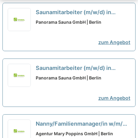
Saunamitarbeiter (m/w/d) in
Teilzeitanstellung (85,5
Panorama Sauna GmbH | Berlin
Std./Monat)
neu
zum Angebot
Saunamitarbeiter (m/w/d) in
Teilzeitanstellung (65 Std./Monat)
Panorama Sauna GmbH | Berlin
neu
zum Angebot
Nanny/Familienmanager/in w/m/d
für Rostock-Gehlsdorf für
Agentur Mary Poppins GmbH | Berlin