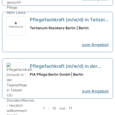
Pflegefachkraft (m/w/d) in Teilzeit
(20-35h/Woche) überwiegend für
Tertianum Residenz Berlin | Berlin
den Frühdienst - Ihr neuer
exzellenter Arbeitsplatz!
neu
zum Angebot
Pflegefachkraft (m/w/d) in der
Tagespflege in Teilzeit (30
PIA Pflege Berlin GmbH | Berlin
Stunden/Woche) - Herzlich
willkommen!
neu
zum Angebot
1 - 10 von 71