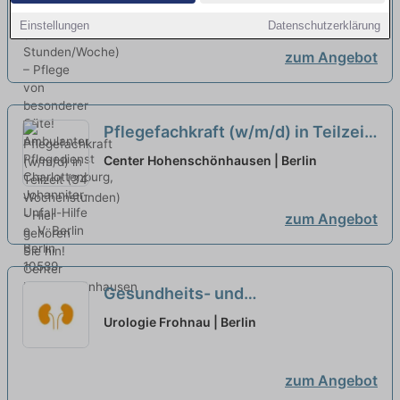
von besonderer Güte!
Johanniter-Unfall-Hilfe e. V. Berlin | Berlin
neu
Einstellungen
Datenschutzerklärung
zum Angebot
Pflegefachkraft (w/m/d) in Teilzeit
(34 Wochenstunden) - Hier
Center Hohenschönhausen | Berlin
gehören Sie hin!
neu
zum Angebot
Gesundheits- und
Krankenpfleger:in (m/w/d) in
Urologie Frohnau | Berlin
Teilzeit - Wir freuen uns auf Sie!
neu
zum Angebot