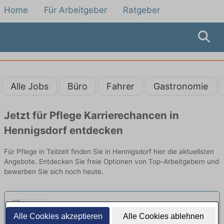
Home
Für Arbeitgeber
Ratgeber
Alle Jobs
Büro
Fahrer
Gastronomie
Jetzt für Pflege Karrierechancen in
Hennigsdorf entdecken
Für Pflege in Teilzeit finden Sie in Hennigsdorf hier die aktuellsten
Angebote. Entdecken Sie freie Optionen von Top-Arbeitgebern und
bewerben Sie sich noch heute.
Pflegehilfskraft (m/w/d) in Teilzeit
Alle Cookies akzeptieren
Alle Cookies ablehnen
(20-35 Stunden/Woche) – Pflege
Ambulanter Pflegedienst Charlottenburg,