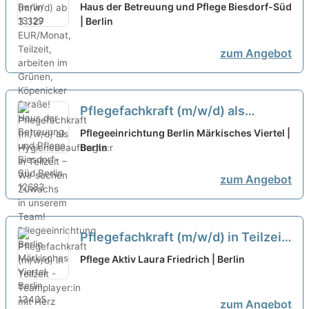
EUR/Monat, Teilzeit, arbeiten im
Haus der Betreuung und Pflege Biesdorf-Süd
Grünen, Köpenicker Straße!
| Berlin
neu
zum Angebot
Pflegefachkraft (m/w/d) als
Hygienebeauftragte:r in Teilzeit –
Pflegeeinrichtung Berlin Märkisches Viertel |
Wir suchen Zuwachs in unserem
Berlin
Team!
neu
zum Angebot
Pflegefachkraft (m/w/d) in Teilzeit
- Teamplayer:in mit Herz gesucht!
Pflege Aktiv Laura Friedrich | Berlin
neu
zum Angebot