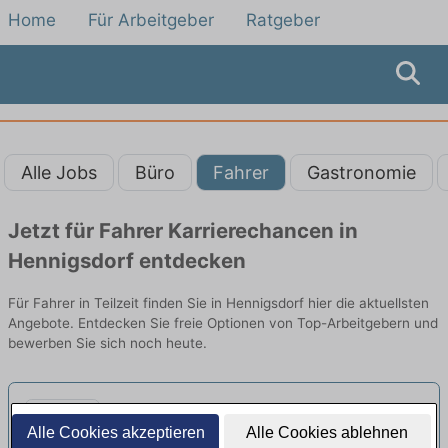
Home
Für Arbeitgeber
Ratgeber
Alle Jobs
Büro
Fahrer
Gastronomie
Jetzt für Fahrer Karrierechancen in
Hennigsdorf entdecken
Für Fahrer in Teilzeit finden Sie in Hennigsdorf hier die aktuellsten
Angebote. Entdecken Sie freie Optionen von Top-Arbeitgebern und
bewerben Sie sich noch heute.
Fahrer:in / Reiniger:in Carsharing
Alle Cookies akzeptieren
Alle Cookies ablehnen
(w/m/x/d) - Vollzeit/Teilzeit
neu
MILES Mobility | Berlin