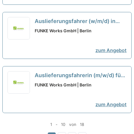
Auslieferungsfahrer (w/m/d) in
Vollzeit, Teilzeit, Minijob bei
FUNKE Works GmbH | Berlin
Martens Services in Wittorf
zum Angebot
Auslieferungsfahrerin (m/w/d) für
TCG-Verkaufsautomaten, Vollzeit
FUNKE Works GmbH | Berlin
oder Teilzeit bei Gate To The
Games GmbH in Sülzetal
zum Angebot
1 - 10 von 18