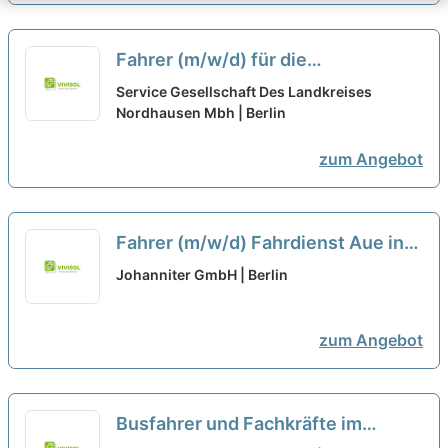
Fahrer (m/w/d) für die
Personenbeförderung auf Minijob-
Service Gesellschaft Des Landkreises
oder Teilzeitbasis gesucht - ca. 15
Nordhausen Mbh | Berlin
Stunden pro Woche
zum Angebot
Fahrer (m/w/d) Fahrdienst Aue in
Teilzeit mit 20 Wochenstunden
Johanniter GmbH | Berlin
zum Angebot
Busfahrer und Fachkräfte im