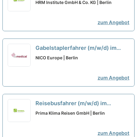
Fahrbetrieb (m/w/d) in Voll- und
HRM Institute GmbH & Co. KG | Berlin
Teilzeit für den Linienverkehr
zum Angebot
Gabelstaplerfahrer (m/w/d) im
Süden von Berlin in Teilzeit oder
NICO Europe | Berlin
Vollzeit ab sofort befristet bis 31
neu
zum Angebot
Reisebusfahrer (m/w/d) im
Charter-, Tournee- oder
Prima Klima Reisen GmbH | Berlin
Fernlinienverkehr in Voll- und
Teilzeit oder als Minijob
neu
zum Angebot