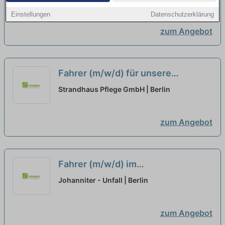
Einstellungen
Datenschutzerklärung
zum Angebot
Fahrer (m/w/d) für unsere
Tagespflege in Teilzeit
neu
Strandhaus Pflege GmbH | Berlin
zum Angebot
Fahrer (m/w/d) im
Linienverkehr/Schülerfahrdienst in
Johanniter - Unfall | Berlin
Voll- oder Teilzeit
neu
zum Angebot