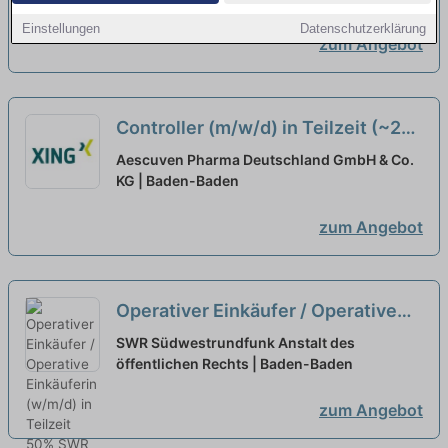
Einstellungen
Datenschutzerklärung
zum Angebot
Controller (m/w/d) in Teilzeit (~20
Std./Woche)
neu
Aescuven Pharma Deutschland GmbH & Co.
KG | Baden-Baden
zum Angebot
Operativer Einkäufer / Operative
Einkäuferin (w/m/d) in Teilzeit 50%
SWR Südwestrundfunk Anstalt des
öffentlichen Rechts | Baden-Baden
neu
zum Angebot