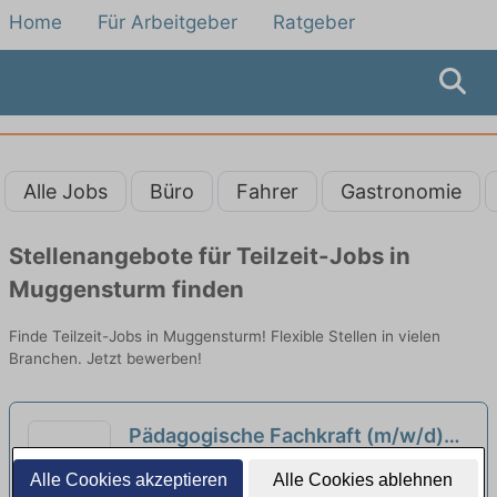
Home
Für Arbeitgeber
Ratgeber
Alle Jobs
Büro
Fahrer
Gastronomie
Stellenangebote für Teilzeit-Jobs in
Muggensturm finden
Finde Teilzeit-Jobs in Muggensturm! Flexible Stellen in vielen
Branchen. Jetzt bewerben!
Pädagogische Fachkraft (m/w/d)
Ab sofort in Voll- oder Teilzeit in
Evang. Kirchengemeinde Obere Enz | Bad
Alle Cookies akzeptieren
Alle Cookies ablehnen
Bad-Wildbad
Wildbad - Wildbad
neu