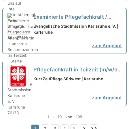
Examinierte Pflegefachkraft /
Altenpfleger:in in unseren
Evangelische Stadtmission Karlsruhe e. V. |
Seniorenzentren (in Teilzeit) -
Karlsruhe
Starte mit uns in die Zukunft!
neu
zum Angebot
Pflegefachkraft in Teilzeit (m/w/d)
im Tagdienst - Bei uns macht
KurzZeitPflege Südwest | Karlsruhe
Pflege Spaß!
neu
zum Angebot
1 - 10 von 198
1
2
3
4
5
❯
❯❯