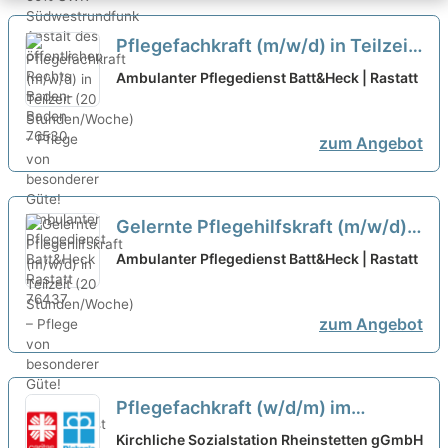
Pflegefachkraft (m/w/d) in Teilzeit
(20 Stunden/Woche) – Pflege von
Ambulanter Pflegedienst Batt&Heck | Rastatt
besonderer Güte!
neu
zum Angebot
Gelernte Pflegehilfskraft (m/w/d)
in Teilzeit (20 Stunden/Woche) –
Ambulanter Pflegedienst Batt&Heck | Rastatt
Pflege von besonderer Güte!
neu
zum Angebot
Pflegefachkraft (w/d/m) im
Frühdienst in Teilzeit - Komm in
Kirchliche Sozialstation Rheinstetten gGmbH