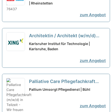
unser motiviertes Team!
| Rheinstetten
neu
zum Angebot
Architektin / Architekt (w/m/d)
Entwicklungsplanung (70%
Karlsruher Institut für Technologie |
Teilzeit)
Karlsruhe, Baden
neu
zum Angebot
Palliative Care Pflegefachkraft
(m/w/d) in Teilzeit - Wir freuen uns
Pallium Umsorgt Pflegedienst | Bühl
auf Ihre Unterstützung!
neu
zum Angebot