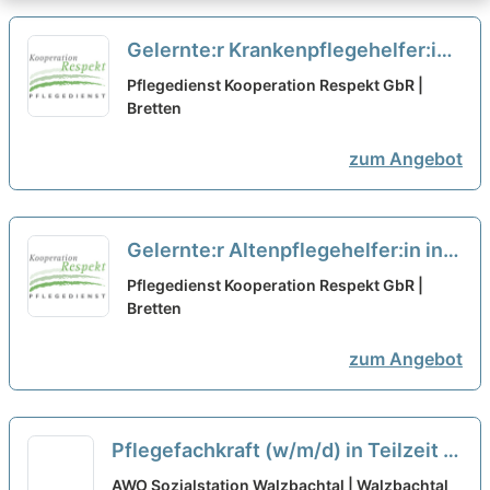
Gelernte:r Krankenpflegehelfer:in
in Teilzeit (20h) (m/w/d) – Wir
Pflegedienst Kooperation Respekt GbR |
suchen Zuwachs in unserem Team!
Bretten
neu
zum Angebot
Gelernte:r Altenpflegehelfer:in in
Teilzeit (20h) (m/w/d) – Wir suchen
Pflegedienst Kooperation Respekt GbR |
Zuwachs in unserem Team!
Bretten
neu
zum Angebot
Pflegefachkraft (w/m/d) in Teilzeit -
Werde Teil von uns!
neu
AWO Sozialstation Walzbachtal | Walzbachtal