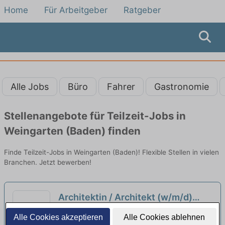
Home
Für Arbeitgeber
Ratgeber
Alle Jobs
Büro
Fahrer
Gastronomie
Stellenangebote für Teilzeit-Jobs in
Weingarten (Baden) finden
Finde Teilzeit-Jobs in Weingarten (Baden)! Flexible Stellen in vielen
Branchen. Jetzt bewerben!
Architektin / Architekt (w/m/d)
Entwicklungsplanung (70%
Karlsruher Institut für Technologie |
Alle Cookies akzeptieren
Alle Cookies ablehnen
Teilzeit)
Karlsruhe, Baden
neu