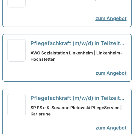
zum Angebot
Pflegefachkraft (m/w/d) in Teilzeit
(50%) - Herzlich willkommen!
neu
AWO Sozialstation Linkenheim | Linkenheim-
Hochstetten
zum Angebot
Pflegefachkraft (m/w/d) in Teilzeit
(50%) - Werden Sie Teil unseres
SP PS e.K. Susanne Pletowski PflegeService |
Teams!
Karlsruhe
neu
zum Angebot