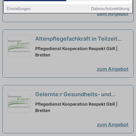
Einstellungen
Datenschutzerklärung
zum Angebot
Altenpflegefachkraft in Teilzeit
(20h) (m/w/d) – Wir suchen
Pflegedienst Kooperation Respekt GbR |
Zuwachs in unserem Team!
Bretten
neu
zum Angebot
Gelernte:r Gesundheits- und
Krankenpfleger:in in Teilzeit (20h)
Pflegedienst Kooperation Respekt GbR |
(m/w/d) – Wir suchen Zuwachs in
Bretten
unserem Team!
neu
zum Angebot