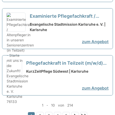
Examinierte Pflegefachkraft /
Altenpfleger:in in unseren
Evangelische Stadtmission Karlsruhe e. V. |
Seniorenzentren (in Teilzeit) -
Karlsruhe
Starte mit uns in die Zukunft!
neu
zum Angebot
Pflegefachkraft in Teilzeit (m/w/d)
im Tagdienst - Bei uns macht Pflege
KurzZeitPflege Südwest | Karlsruhe
Spaß!
neu
zum Angebot
1 - 10 von 214