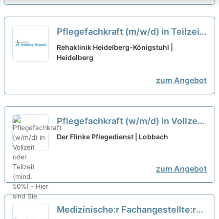
Pflegefachkraft (m/w/d) in Teilzeit
- Werden Sie Teil unseres Teams!
Rehaklinik Heidelberg-Königstuhl |
Heidelberg
neu
zum Angebot
Pflegefachkraft (w/m/d) in Vollzeit
oder Teilzeit (mind. 50%) - Hier
Der Flinke Pflegedienst | Lobbach
sind Sie richtig!
neu
zum Angebot
Medizinische:r Fachangestellte:r