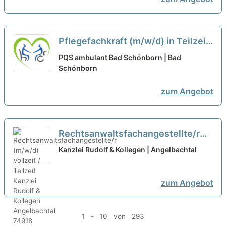
Pflegefachkraft (m/w/d) in Teilzeit
(50% oder 75%) - Hier kannst Du
PQS ambulant Bad Schönborn | Bad
durchstarten!
Schönborn
neu
zum Angebot
Rechtsanwaltsfachangestellte/r
(m/w/d) Vollzeit / Teilzeit
neu
Kanzlei Rudolf & Kollegen | Angelbachtal
zum Angebot
1 - 10 von 293