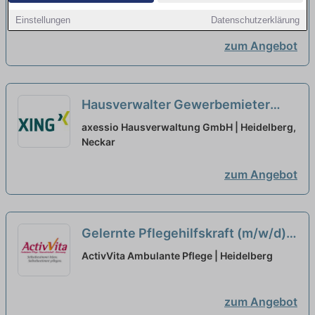
Heidelberg, Neckar
Einstellungen
Datenschutzerklärung
zum Angebot
Hausverwalter Gewerbemieter
Teilzeit/Vollzeit (m/w/d)
neu
axessio Hausverwaltung GmbH | Heidelberg,
Neckar
zum Angebot
Gelernte Pflegehilfskraft (m/w/d)
in Teilzeit (50-90%) - Kommen Sie
ActivVita Ambulante Pflege | Heidelberg
ins Team!
neu
zum Angebot