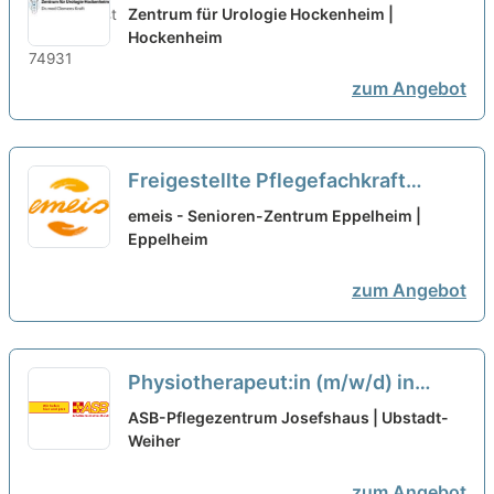
(m/w/d) in Teilzeit (36
Zentrum für Urologie Hockenheim |
Wochenstunden) – Wir suchen
Hockenheim
Zuwachs in unserem Team!
neu
zum Angebot
Freigestellte Pflegefachkraft
(m/w/d) als Praxisanleitung in
emeis - Senioren-Zentrum Eppelheim |
Teilzeit - Ein Arbeitsplatz in einer
Eppelheim
familiären Arbeitsatmosphäre!
neu
zum Angebot
Physiotherapeut:in (m/w/d) in
Teilzeit (40%) - Mit Menschen für
ASB-Pflegezentrum Josefshaus | Ubstadt-
Menschen!
Weiher
neu
zum Angebot