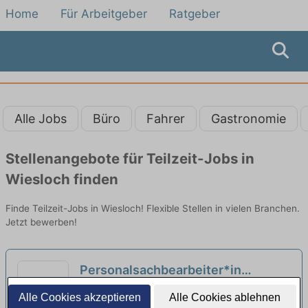
Home
Für Arbeitgeber
Ratgeber
Alle Jobs
Büro
Fahrer
Gastronomie
Stellenangebote für Teilzeit-Jobs in
Wiesloch finden
Finde Teilzeit-Jobs in Wiesloch! Flexible Stellen in vielen Branchen.
Jetzt bewerben!
Personalsachbearbeiter*in
(m/w/d) in Voll- oder Teilzeit
Max-Planck-Institut für ausländisches
Alle Cookies akzeptieren
Alle Cookies ablehnen
(Elternzeitvertretung)
öffentliches Recht und Völkerrecht |
neu