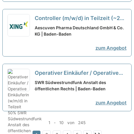
Controller (m/w/d) in Teilzeit (~20
Std./Woche)
neu
Aescuven Pharma Deutschland GmbH & Co.
KG | Baden-Baden
zum Angebot
Operativer Einkäufer / Operative
Einkäuferin (w/m/d) in Teilzeit 50%
SWR Südwestrundfunk Anstalt des
öffentlichen Rechts | Baden-Baden
neu
zum Angebot
1 - 10 von 245