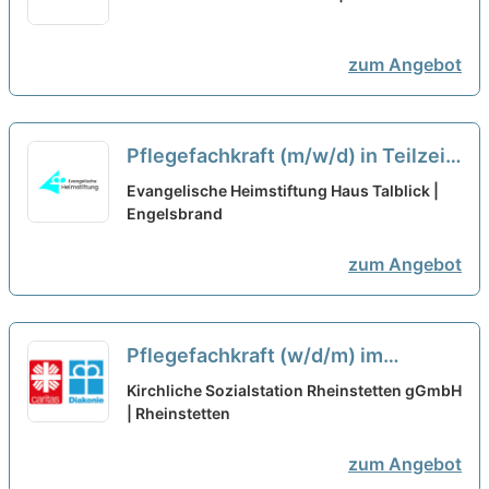
eine gemeinsame Zukunft!
neu
zum Angebot
Pflegefachkraft (m/w/d) in Teilzeit
(max. 32 Std./Woche) - Ein
Evangelische Heimstiftung Haus Talblick |
Arbeitgeber nach Deinen
Engelsbrand
Vorstellungen!
neu
zum Angebot
Pflegefachkraft (w/d/m) im
Frühdienst in Teilzeit - Komm in
Kirchliche Sozialstation Rheinstetten gGmbH
unser motiviertes Team!
| Rheinstetten
neu
zum Angebot