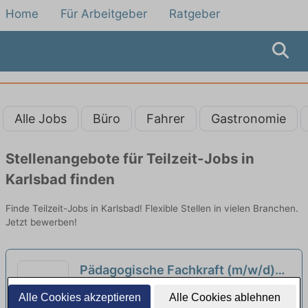
Home
Für Arbeitgeber
Ratgeber
Alle Jobs
Büro
Fahrer
Gastronomie
Stellenangebote für Teilzeit-Jobs in
Karlsbad finden
Finde Teilzeit-Jobs in Karlsbad! Flexible Stellen in vielen Branchen.
Jetzt bewerben!
Pädagogische Fachkraft (m/w/d)
Ab sofort in Voll- oder Teilzeit in
Evang. Kirchengemeinde Obere Enz | Bad
Alle Cookies akzeptieren
Alle Cookies ablehnen
Bad-Wildbad
Wildbad - Wildbad
neu