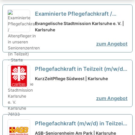
Examinierte Pflegefachkraft /
Altenpfleger:in in unseren
Evangelische Stadtmission Karlsruhe e. V. |
Seniorenzentren (in Teilzeit) -
Karlsruhe
Starte mit uns in die Zukunft!
neu
zum Angebot
Pflegefachkraft in Teilzeit (m/w/d)
im Tagdienst - Bei uns macht
KurzZeitPflege Südwest | Karlsruhe
Pflege Spaß!
neu
zum Angebot
Pflegefachkraft (m/w/d) in Teilzeit
(60-80%) - Starten Sie mit uns in
ASB-Seniorenheim Am Park | Karlsruhe