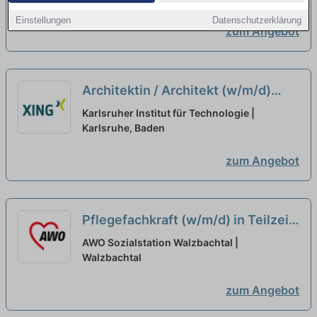
Einstellungen
Datenschutzerklärung
zum Angebot
Architektin / Architekt (w/m/d)
Entwicklungsplanung (70%
Karlsruher Institut für Technologie |
Teilzeit)
Karlsruhe, Baden
neu
zum Angebot
Pflegefachkraft (w/m/d) in Teilzeit
- Werde Teil von uns!
neu
AWO Sozialstation Walzbachtal |
Walzbachtal
zum Angebot