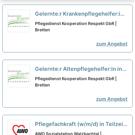
Gelernte:r Krankenpflegehelfer:in
in Teilzeit (20h) (m/w/d) – Wir
Pflegedienst Kooperation Respekt GbR |
suchen Zuwachs in unserem Team!
Bretten
neu
zum Angebot
Gelernte:r Altenpflegehelfer:in in
Teilzeit (20h) (m/w/d) – Wir suchen
Pflegedienst Kooperation Respekt GbR |
Zuwachs in unserem Team!
Bretten
neu
zum Angebot
Pflegefachkraft (w/m/d) in Teilzeit
- Werde Teil von uns!
neu
AWO Sozialstation Walzbachtal |