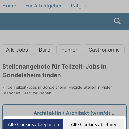
Home
Für Arbeitgeber
Ratgeber
Alle Jobs
Büro
Fahrer
Gastronomie
Stellenangebote für Teilzeit-Jobs in
Gondelsheim finden
Finde Teilzeit-Jobs in Gondelsheim! Flexible Stellen in vielen
Branchen. Jetzt bewerben!
Architektin / Architekt (w/m/d)
Entwicklungsplanung (70%
Karlsruher Institut für Technologie |
Alle Cookies akzeptieren
Alle Cookies ablehnen
Teilzeit)
Karlsruhe, Baden
neu