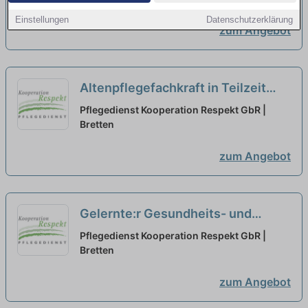
Einstellungen
Datenschutzerklärung
zum Angebot
Altenpflegefachkraft in Teilzeit
(20h) (m/w/d) – Wir suchen
Pflegedienst Kooperation Respekt GbR |
Zuwachs in unserem Team!
Bretten
neu
zum Angebot
Gelernte:r Gesundheits- und
Krankenpfleger:in in Teilzeit (20h)
Pflegedienst Kooperation Respekt GbR |
(m/w/d) – Wir suchen Zuwachs in
Bretten
unserem Team!
neu
zum Angebot