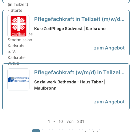
Pflegefachkraft in Teilzeit (m/w/d)
im Tagdienst - Bei uns macht
KurzZeitPflege Südwest | Karlsruhe
Pflege Spaß!
neu
zum Angebot
Pflegefachkraft (w/m/d) in Teilzeit
(50-80%) - Hier gehören Sie hin!
Sozialwerk Bethesda - Haus Tabor |
Maulbronn
neu
zum Angebot
1 - 10 von 231