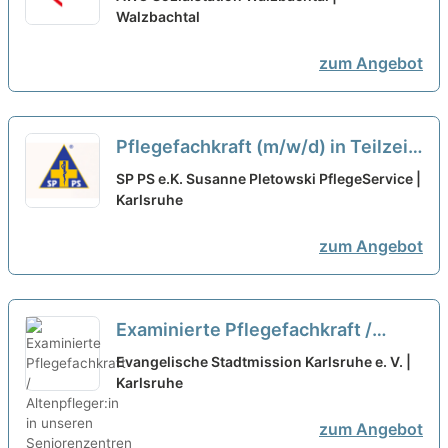
Walzbachtal
zum Angebot
Pflegefachkraft (m/w/d) in Teilzeit
(50%) - Werden Sie Teil unseres
SP PS e.K. Susanne Pletowski PflegeService |
Teams!
Karlsruhe
neu
zum Angebot
Examinierte Pflegefachkraft /
Altenpfleger:in in unseren
Evangelische Stadtmission Karlsruhe e. V. |
Seniorenzentren (in Teilzeit) -
Karlsruhe
Starte mit uns in die Zukunft!
neu
zum Angebot