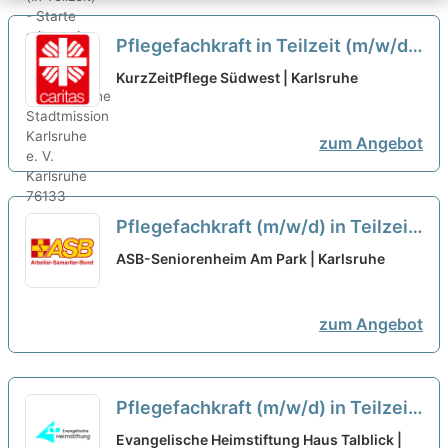
Pflegefachkraft in Teilzeit (m/w/d)
im Tagdienst - Bei uns macht
KurzZeitPflege Südwest | Karlsruhe
Pflege Spaß!
neu
zum Angebot
Pflegefachkraft (m/w/d) in Teilzeit
(60-80%) - Starten Sie mit uns in
ASB-Seniorenheim Am Park | Karlsruhe
eine gemeinsame Zukunft!
neu
zum Angebot
Pflegefachkraft (m/w/d) in Teilzeit
(max. 32 Std./Woche) - Ein
Evangelische Heimstiftung Haus Talblick |