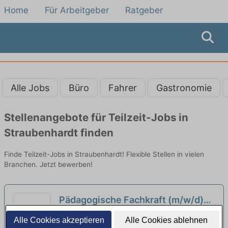
Home
Für Arbeitgeber
Ratgeber
Alle Jobs
Büro
Fahrer
Gastronomie
Stellenangebote für Teilzeit-Jobs in
Straubenhardt finden
Finde Teilzeit-Jobs in Straubenhardt! Flexible Stellen in vielen
Branchen. Jetzt bewerben!
Pädagogische Fachkraft (m/w/d)
Ab sofort in Voll- oder Teilzeit in
Evang. Kirchengemeinde Obere Enz | Bad
Alle Cookies akzeptieren
Alle Cookies ablehnen
Bad-Wildbad
Wildbad - Wildbad
neu