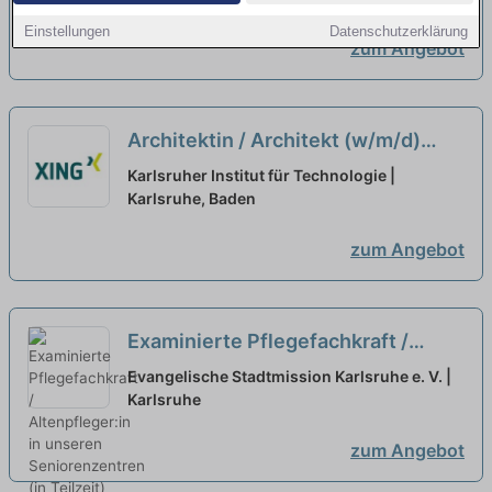
Einstellungen
Datenschutzerklärung
zum Angebot
Architektin / Architekt (w/m/d)
Entwicklungsplanung (70%
Karlsruher Institut für Technologie |
Teilzeit)
Karlsruhe, Baden
neu
zum Angebot
Examinierte Pflegefachkraft /
Altenpfleger:in in unseren
Evangelische Stadtmission Karlsruhe e. V. |
Seniorenzentren (in Teilzeit) -
Karlsruhe
Starte mit uns in die Zukunft!
neu
zum Angebot