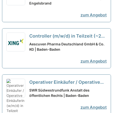
Arbeitgeber nach Deinen
Engelsbrand
Vorstellungen!
neu
zum Angebot
Controller (m/w/d) in Teilzeit (~20
Std./Woche)
neu
Aescuven Pharma Deutschland GmbH & Co.
KG | Baden-Baden
zum Angebot
Operativer Einkäufer / Operative
Einkäuferin (w/m/d) in Teilzeit 50%
SWR Südwestrundfunk Anstalt des
öffentlichen Rechts | Baden-Baden
neu
zum Angebot