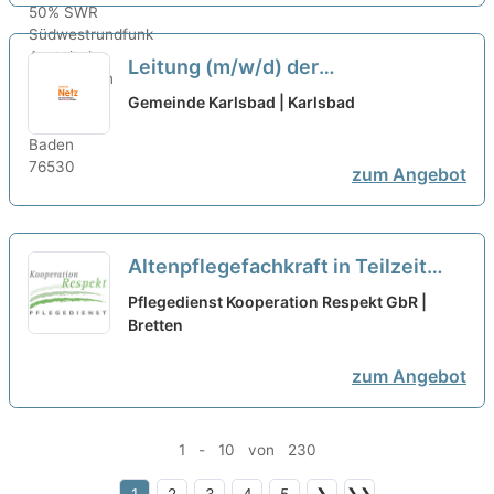
Leitung (m/w/d) der
Gemeindekasse im Tandem
Gemeinde Karlsbad | Karlsbad
Teilzeit
neu
zum Angebot
Altenpflegefachkraft in Teilzeit
(20h) (m/w/d) – Wir suchen
Pflegedienst Kooperation Respekt GbR |
Zuwachs in unserem Team!
Bretten
neu
zum Angebot
1 - 10 von 230