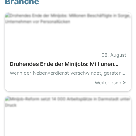
Branche
08. August
Drohendes Ende der Minijobs: Millionen
Beschäftigte in Sorge, Unternehmen vor
Wenn der Nebenverdienst verschwindet, geraten
Personallücken
Existenzen und Betriebe in Schieflage
Weiterlesen ⮞