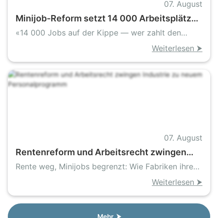
07. August
Minijob-Reform setzt 14 000 Arbeitsplätze
in Darmstadt unter Druck
«14 000 Jobs auf der Kippe — wer zahlt den
Preis»
Weiterlesen ⮞
07. August
Rentenreform und Arbeitsrecht zwingen
Industrie zu neuem Personalprogramm
Rente weg, Minijobs begrenzt: Wie Fabriken ihren
Takt retten
Weiterlesen ⮞
Mehr ⮞