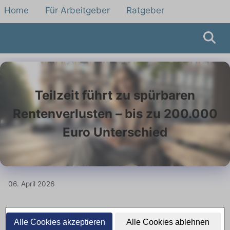
Home
Für Arbeitgeber
Ratgeber
Teilzeit führt zu spürbaren
Rentenverlusten – bis zu 200.000
Euro Unterschied
06. April 2026
Teilzeitarbeit kann das Vermögen
Alle Cookies akzeptieren
Alle Cookies ablehnen