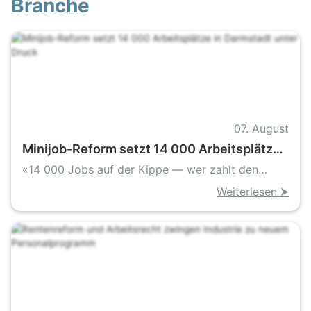
Branche
07. August
Minijob-Reform setzt 14 000 Arbeitsplätze
in Darmstadt unter Druck
«14 000 Jobs auf der Kippe — wer zahlt den
Preis»
Weiterlesen ⮞