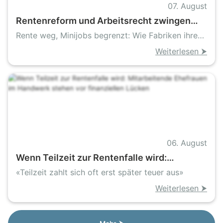
07. August
Rentenreform und Arbeitsrecht zwingen
Industrie zu neuem Personalprogramm
Rente weg, Minijobs begrenzt: Wie Fabriken ihren
Takt retten
Weiterlesen ⮞
06. August
Wenn Teilzeit zur Rentenfalle wird:
Mitarbeitende Ehefrauen im Handwerk
«Teilzeit zahlt sich oft erst später teuer aus»
stehen vor finanziellen Lücken
Weiterlesen ⮞