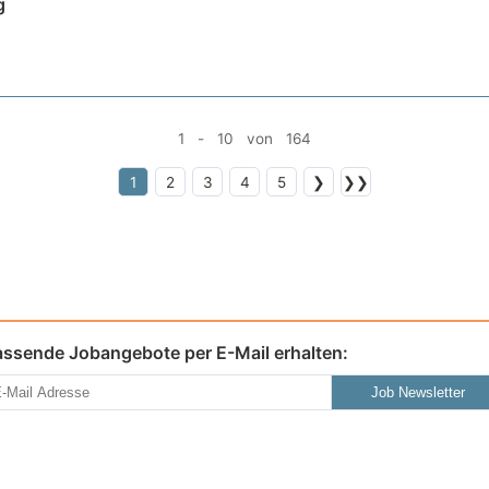
g
1 - 10 von 164
1
2
3
4
5
❯
❯❯
assende Jobangebote per E-Mail erhalten:
Job Newsletter