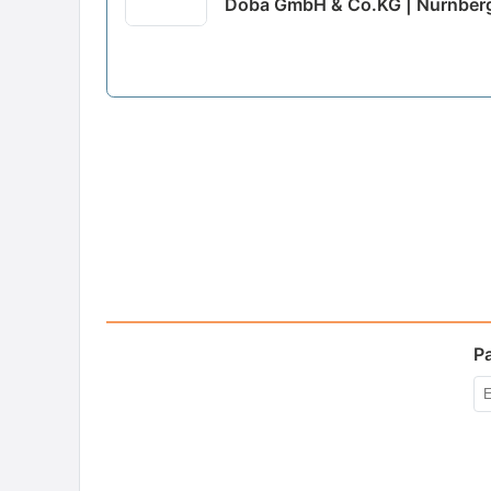
Döba GmbH & Co.KG | Nürnber
P