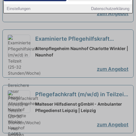
Arbeitsatmosphäre!
neu
Einstellungen
Datenschutzerklärung
zum Angebot
Examinierte Pflegehilfskraft
(m/w/d) in Teilzeit (25-32
Altenpflegeheim Naunhof Charlotte Winkler |
Stunden/Woche) - Bereichere
Naunhof
unser Team!
neu
zum Angebot
Pflegefachkraft (m/w/d) in Teilzeit
(20-30 Stunden/Woche) - Hier
Malteser Hilfsdienst gGmbH - Ambulanter
gehören Sie hin!
Pflegedienst Leipzig | Leipzig
neu
zum Angebot