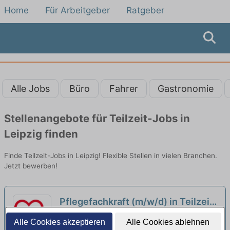
Home
Für Arbeitgeber
Ratgeber
Alle Jobs
Büro
Fahrer
Gastronomie
Stellenangebote für Teilzeit-Jobs in
Leipzig finden
Finde Teilzeit-Jobs in Leipzig! Flexible Stellen in vielen Branchen.
Jetzt bewerben!
Pflegefachkraft (m/w/d) in Teilzeit
(35 Stunden/Woche) - Dein
AWO Seniorenzentrum "Dr. Margarete Blank"
Alle Cookies akzeptieren
Alle Cookies ablehnen
Arbeitsplatz in einer familiären
Leipzig | Leipzig