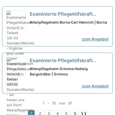
Examinierte Pflegehilfskraft
(m/w/d) in Teilzeit (25-32
Altenpflegeheim Borna Carl Heinrich | Borna
Stunden/Woche) - Ergänze jetzt
unser Team!
neu
zum Angebot
Examinierte Pflegehilfskraft
(m/w/d) in Teilzeit (25-32
Altenpflegeheim Grimma Hedwig
Stunden/Woche) - wir freuen uns
Bergsträßer | Grimma
auf Dich!
neu
zum Angebot
1 - 10 von 97
1
2
3
4
5
❯
❯❯