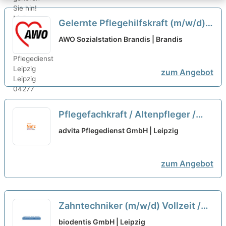
Gelernte Pflegehilfskraft (m/w/d)
in Teilzeit (25 - 30h) - Sichere Dir
AWO Sozialstation Brandis | Brandis
Deinen Platz im Team!
neu
zum Angebot
Pflegefachkraft / Altenpfleger /
Gesundheits- und Krankenpfleger
advita Pflegedienst GmbH | Leipzig
(m/w/d) Ambulante Tourenpflege |
Vollzeit oder Teilzeit | Leipzig
neu
zum Angebot
Zahntechniker (m/w/d) Vollzeit /
Teilzeit
neu
biodentis GmbH | Leipzig