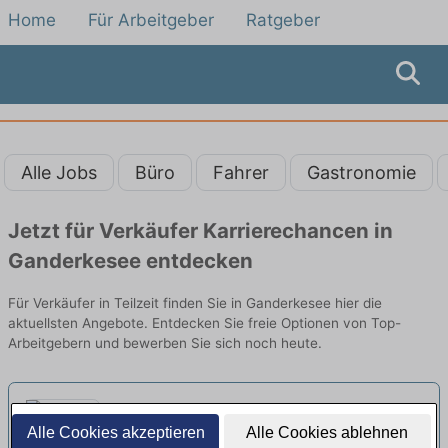
Home
Für Arbeitgeber
Ratgeber
Alle Jobs
Büro
Fahrer
Gastronomie
Jetzt für Verkäufer Karrierechancen in
Ganderkesee entdecken
Für Verkäufer in Teilzeit finden Sie in Ganderkesee hier die
aktuellsten Angebote. Entdecken Sie freie Optionen von Top-
Arbeitgebern und bewerben Sie sich noch heute.
Erster Verkäufer / Erste Kraft in
Alle Cookies akzeptieren
Alle Cookies ablehnen
Teilzeit 35 Std./Woche (m/w/d)
neu
ALDI Nord | Bremen