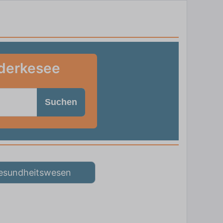
nderkesee
Suchen
esundheitswesen