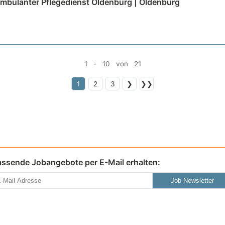
Ambulanter Pflegedienst Oldenburg | Oldenburg
1 - 10 von 21
1
2
3
❯
❯❯
assende Jobangebote per E-Mail erhalten:
Job Newsletter