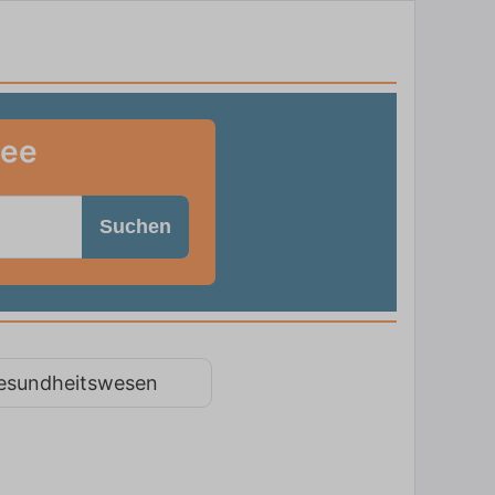
see
Suchen
esundheitswesen