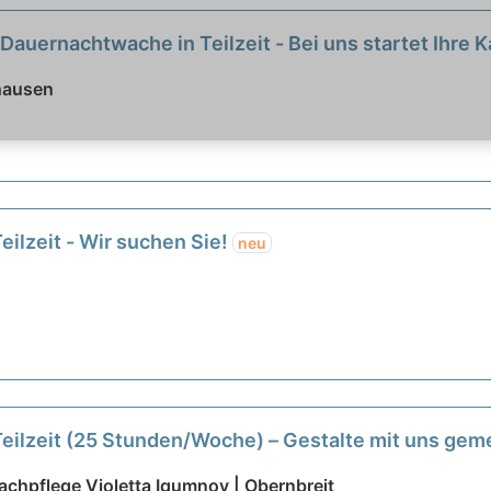
Dauernachtwache in Teilzeit - Bei uns startet Ihre K
hausen
eilzeit - Wir suchen Sie!
neu
Teilzeit (25 Stunden/Woche) – Gestalte mit uns ge
chpflege Violetta Igumnov | Obernbreit