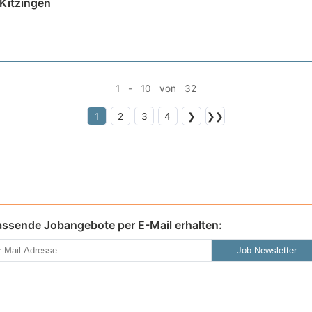
Kitzingen
1 - 10 von 32
1
2
3
4
❯
❯❯
assende Jobangebote per E-Mail erhalten:
Job Newsletter