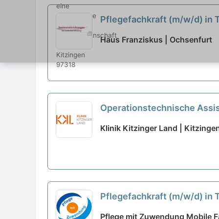
Pflegefachkraft (m/w/d) in T
Haus Franziskus | Ochsenfurt
Operationstechnische Assist
Klinik Kitzinger Land | Kitzinge
Pflegefachkraft (m/w/d) in 
Pflege mit Zuwendung Mobile Fa