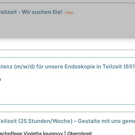
eilzeit - Wir suchen Sie!
neu
enz (m/w/d) für unsere Endoskopie in Teilzeit (65
n
Teilzeit (25 Stunden/Woche) – Gestalte mit uns ge
chpflege Violetta Igumnov | Obernbreit