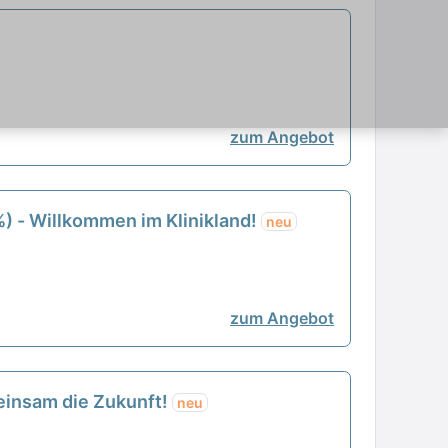
zum Angebot
%) - Willkommen im Klinikland!
neu
zum Angebot
meinsam die Zukunft!
neu