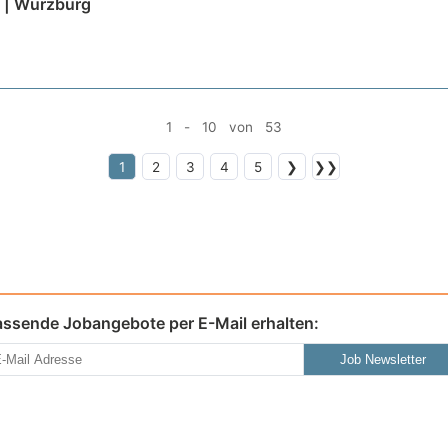
 | Würzburg
1 - 10 von 53
1
2
3
4
5
❯
❯❯
assende Jobangebote per E-Mail erhalten:
Job Newsletter