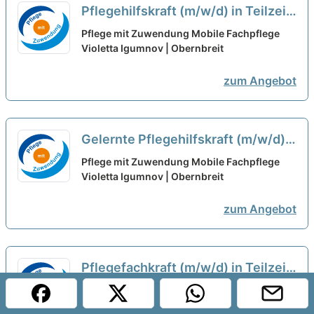
Pflegehilfskraft (m/w/d) in Teilzeit
(25-30 Std./Woche)– Gestalte mit
Pflege mit Zuwendung Mobile Fachpflege
uns gemeinsam die Zukunft!
Violetta Igumnov | Obernbreit
neu
zum Angebot
Gelernte Pflegehilfskraft (m/w/d)
in Teilzeit (25-30 Std./Woche) –
Pflege mit Zuwendung Mobile Fachpflege
Gestalte mit uns gemeinsam die
Violetta Igumnov | Obernbreit
Zukunft!
neu
zum Angebot
Pflegefachkraft (m/w/d) in Teilzeit
(25 Stunden/Woche) – Gestalte mit
Pflege mit Zuwendung Mobile Fachpflege
uns gemeinsam die Zukunft!
Violetta Igumnov | Obernbreit
neu