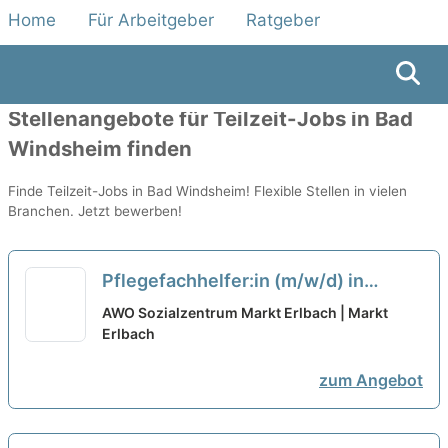
Home
Für Arbeitgeber
Ratgeber
Alle Jobs
Büro
Fahrer
Gastronomie
Stellenangebote für Teilzeit-Jobs in Bad
Windsheim finden
Finde Teilzeit-Jobs in Bad Windsheim! Flexible Stellen in vielen
Branchen. Jetzt bewerben!
Pflegefachhelfer:in (m/w/d) in
Teilzeit (20 bis 30 Std./Woche) -
AWO Sozialzentrum Markt Erlbach | Markt
Teamplayer:in mit Herz gesucht!
Erlbach
neu
zum Angebot