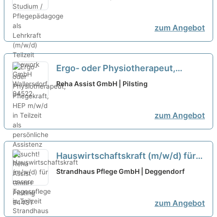
(m/w/d) Teilzeit
zum Angebot
Ergo- oder Physiotherapeut,
Pflegekraft, HEP m/w/d in Teilzeit
Reha Assist GmbH | Pilsting
als persönliche Assistenz gesucht!
neu
zum Angebot
Hauswirtschaftskraft (m/w/d) für
unsere Tagespflege in Teilzeit
Strandhaus Pflege GmbH | Deggendorf
zum Angebot