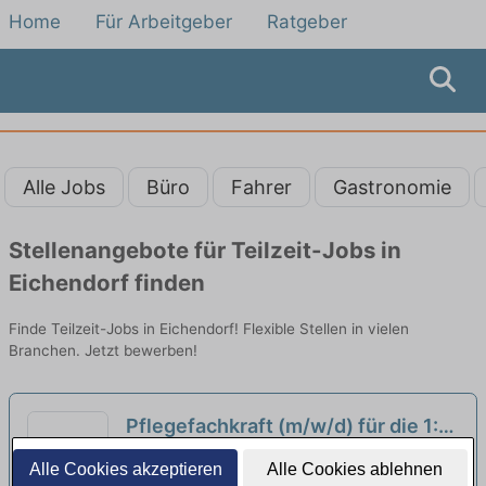
Home
Für Arbeitgeber
Ratgeber
Alle Jobs
Büro
Fahrer
Gastronomie
Stellenangebote für Teilzeit-Jobs in
Eichendorf finden
Finde Teilzeit-Jobs in Eichendorf! Flexible Stellen in vielen
Branchen. Jetzt bewerben!
Pflegefachkraft (m/w/d) für die 1:1
Kinderversorgung in Obernzell in
Pflegedienst Nightingale | Ortenburg
Alle Cookies akzeptieren
Alle Cookies ablehnen
Teilzeit (50-75 %) - Hier bist Du