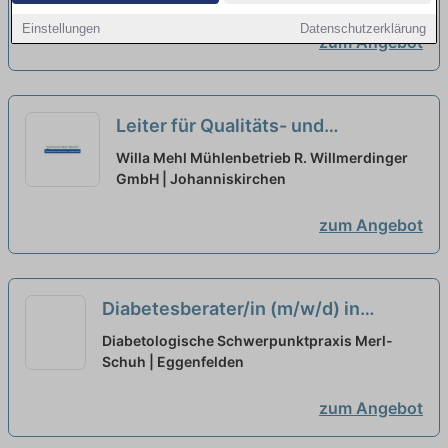
richtig!
neu
Einstellungen
Datenschutzerklärung
zum Angebot
Leiter für Qualitäts- und
Hygienemanagement (m/w/d) -
Willa Mehl Mühlenbetrieb R. Willmerdinger
Vollzeit / Teilzeit
GmbH | Johanniskirchen
neu
zum Angebot
Diabetesberater/in (m/w/d) in
Voll/Teilzeit, Diabetesassistent/in
Diabetologische Schwerpunktpraxis Merl-
DGG (m/w/d), Ökotrophologe/in
Schuh | Eggenfelden
(m/w/d)
neu
zum Angebot