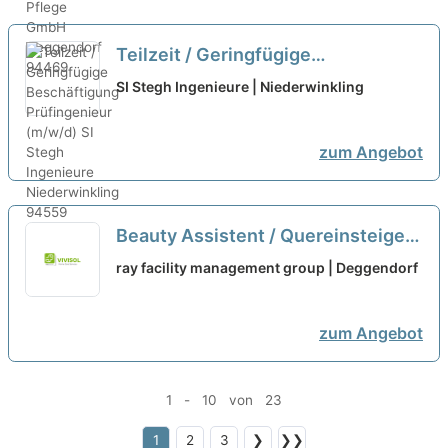
Teilzeit / Geringfügige
Beschäftigung Prüfingenieur
SI Stegh Ingenieure | Niederwinkling
(m/w/d)
neu
zum Angebot
Beauty Assistent / Quereinsteiger
(m/w/d) Teilzeit
neu
ray facility management group | Deggendorf
zum Angebot
1 - 10 von 23
1
2
3
❯
❯❯