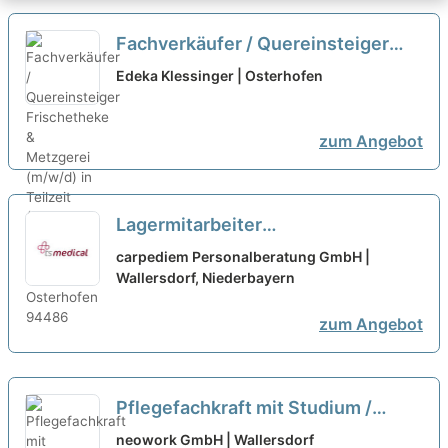
Fachverkäufer / Quereinsteiger
Frischetheke & Metzgerei (m/w/d)
Edeka Klessinger | Osterhofen
in Teilzeit (15–20 Std.)
neu
zum Angebot
Lagermitarbeiter
Containerentladung (m/w/d) - in
carpediem Personalberatung GmbH |
Teilzeit
Wallersdorf, Niederbayern
neu
zum Angebot
Pflegefachkraft mit Studium /
Pflegepädagoge als Lehrkraft
neowork GmbH | Wallersdorf