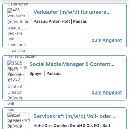
Verkäufer (m/w/d) für unsere
bäckerei und konditorei in passau
Passau Anton Hoft | Passau
(teilzeit/vollzeit)
neu
zum Angebot
Social Media Manager & Content
Creator (m/w/d) Voll- oder Teilzeit
Speyer | Passau
neu
zum Angebot
Servicekraft (m/w/d) Voll- oder
Teilzeit im 4* Wellnesshotel
neu
Hotel Drei Quellen GmbH & Co. KG | Bad