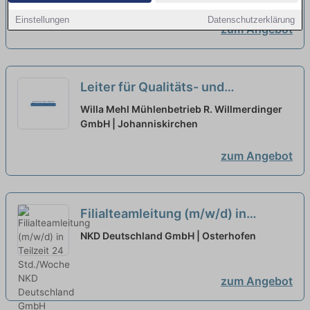
richtig!
neu
Einstellungen
Datenschutzerklärung
zum Angebot
Leiter für Qualitäts- und
Hygienemanagement (m/w/d) -
Willa Mehl Mühlenbetrieb R. Willmerdinger
Vollzeit / Teilzeit
GmbH | Johanniskirchen
neu
zum Angebot
Filialteamleitung (m/w/d) in
Teilzeit 24 Std./Woche
neu
NKD Deutschland GmbH | Osterhofen
zum Angebot