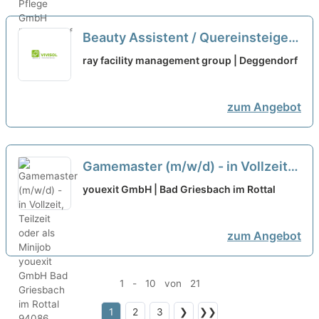
Beauty Assistent / Quereinsteiger
(m/w/d) Teilzeit
ray facility management group | Deggendorf
zum Angebot
Gamemaster (m/w/d) - in Vollzeit,
Teilzeit oder als Minijob
youexit GmbH | Bad Griesbach im Rottal
zum Angebot
1 - 10 von 21
1
2
3
❯
❯❯