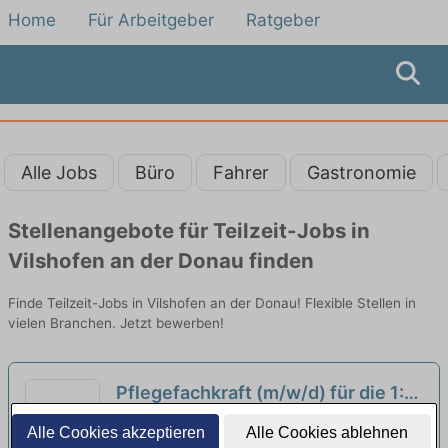
Home
Für Arbeitgeber
Ratgeber
Alle Jobs
Büro
Fahrer
Gastronomie
Stellenangebote für Teilzeit-Jobs in
Vilshofen an der Donau finden
Finde Teilzeit-Jobs in Vilshofen an der Donau! Flexible Stellen in
vielen Branchen. Jetzt bewerben!
Pflegefachkraft (m/w/d) für die 1:1
Kinderversorgung in Obernzell in
Pflegedienst Nightingale | Ortenburg
Alle Cookies akzeptieren
Alle Cookies ablehnen
Teilzeit (50-75 %) - Hier bist Du