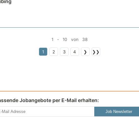
ubing
1 - 10 von 38
1
2
3
4
❯
❯❯
assende Jobangebote per E-Mail erhalten:
Job Newsletter