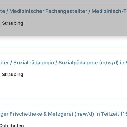
e / Medizinischer Fachangestellter / Medizinisch-T
orassistent (m/w/d) in Teilzeit
neu
| Straubing
eiter / Sozialpädagogin / Sozialpädagoge (m/w/d) in V
| Straubing
ger Frischetheke & Metzgerei (m/w/d) in Teilzeit (1
 Osterhofen