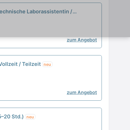
echnische Laborassistentin /
zum Angebot
ollzeit / Teilzeit
neu
zum Angebot
5–20 Std.)
neu