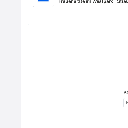
Frauenärzte im Westpark | Stra
P