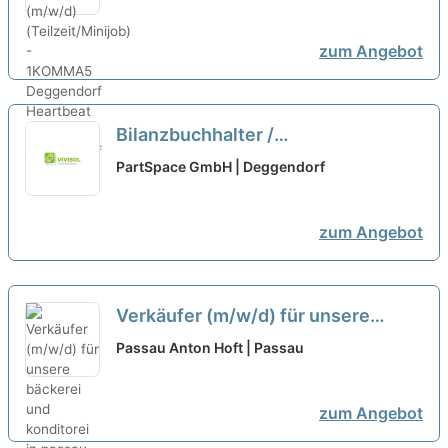
1KOMMA5 Deggendorf
neu
zum Angebot
Bilanzbuchhalter /
Steuerfachangestellter (m/w/d)
PartSpace GmbH | Deggendorf
Voll- oder Teilzeit
neu
zum Angebot
Verkäufer (m/w/d) für unsere
bäckerei und konditorei in passau
Passau Anton Hoft | Passau
(teilzeit/vollzeit)
neu
zum Angebot