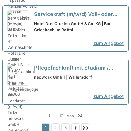
Servicekraft (m/w/d) Voll- oder
Teilzeit im 4* Wellnesshotel
neu
Hotel Drei Quellen GmbH & Co. KG | Bad
Griesbach im Rottal
zum Angebot
Pflegefachkraft mit Studium /
Pflegepädagoge als Lehrkraft
neowork GmbH | Wallersdorf
(m/w/d) Teilzeit
zum Angebot
1 - 10 von 24
1
2
3
❯
❯❯