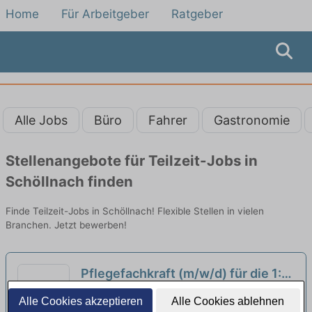
Home
Für Arbeitgeber
Ratgeber
Alle Jobs
Büro
Fahrer
Gastronomie
Stellenangebote für Teilzeit-Jobs in
Schöllnach finden
Finde Teilzeit-Jobs in Schöllnach! Flexible Stellen in vielen
Branchen. Jetzt bewerben!
Pflegefachkraft (m/w/d) für die 1:1
Kinderversorgung in Obernzell in
Pflegedienst Nightingale | Ortenburg
Alle Cookies akzeptieren
Alle Cookies ablehnen
Teilzeit (50-75 %) - Hier bist Du