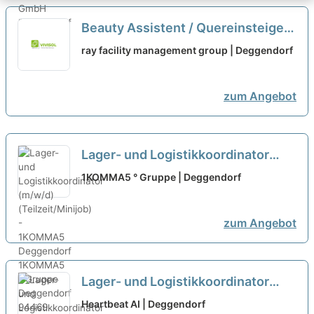
Beauty Assistent / Quereinsteiger
(m/w/d) Teilzeit
ray facility management group | Deggendorf
zum Angebot
Lager- und Logistikkoordinator
(m/w/d) (Teilzeit/Minijob) -
1KOMMA5 ° Gruppe | Deggendorf
1KOMMA5 Deggendorf
neu
zum Angebot
Lager- und Logistikkoordinator
(m/w/d) (Teilzeit/Minijob) -
Heartbeat AI | Deggendorf