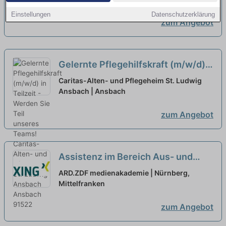
neu
Einstellungen
Datenschutzerklärung
zum Angebot
Gelernte Pflegehilfskraft (m/w/d)
in Teilzeit - Werden Sie Teil
Caritas-Alten- und Pflegeheim St. Ludwig
unseres Teams!
Ansbach | Ansbach
neu
zum Angebot
Assistenz im Bereich Aus- und
Weiterbildung in Teilzeit (m,w,d)
ARD.ZDF medienakademie | Nürnberg,
Mittelfranken
neu
zum Angebot