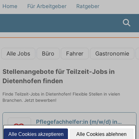
Home
Für Arbeitgeber
Ratgeber
Alle Jobs
Büro
Fahrer
Gastronomie
Stellenangebote für Teilzeit-Jobs in
Dietenhofen finden
Finde Teilzeit-Jobs in Dietenhofen! Flexible Stellen in vielen
Branchen. Jetzt bewerben!
Pflegefachhelfer:in (m/w/d) in
Teilzeit (20 bis 30 Std./Woche) -
AWO Sozialzentrum Markt Erlbach | Markt
Alle Cookies akzeptieren
Alle Cookies ablehnen
Teamplayer:in mit Herz gesucht!
Erlbach