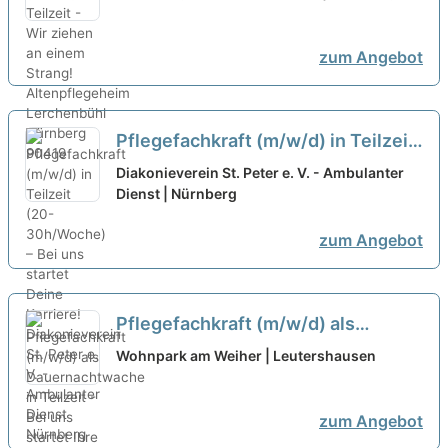
zum Angebot
Pflegefachkraft (m/w/d) in Teilzeit
(20-30h/Woche) – Bei uns startet
Diakonieverein St. Peter e. V. - Ambulanter
Deine Karriere!
Dienst | Nürnberg
neu
zum Angebot
Pflegefachkraft (m/w/d) als
Dauernachtwache in Teilzeit - Bei
Wohnpark am Weiher | Leutershausen
uns startet Ihre Karriere!
neu
zum Angebot