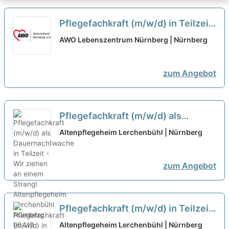
Pflegefachkraft (m/w/d) in Teilzeit
(80%) – Wir kommen Ihnen mit
AWO Lebenszentrum Nürnberg | Nürnberg
Wertschätzung entgegen!
neu
zum Angebot
Pflegefachkraft (m/w/d) als
Dauernachtwache in Teilzeit - Wir
Altenpflegeheim Lerchenbühl | Nürnberg
ziehen an einem Strang!
neu
zum Angebot
Pflegefachkraft (m/w/d) in Teilzeit
- Wir ziehen an einem Strang!
neu
Altenpflegeheim Lerchenbühl | Nürnberg