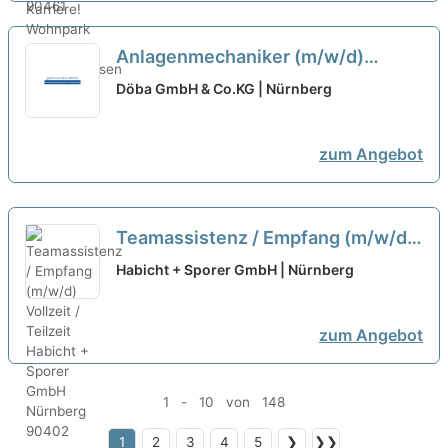
Anlagenmechaniker (m/w/d)
Sanitär-, Heizungs- und
Döba GmbH & Co.KG | Nürnberg
Klimatechnik Vollzeit / Teilzeit
neu
zum Angebot
Teamassistenz / Empfang (m/w/d)
Vollzeit / Teilzeit
neu
Habicht + Sporer GmbH | Nürnberg
zum Angebot
1 - 10 von 148
1
2
3
4
5
❯
❯❯