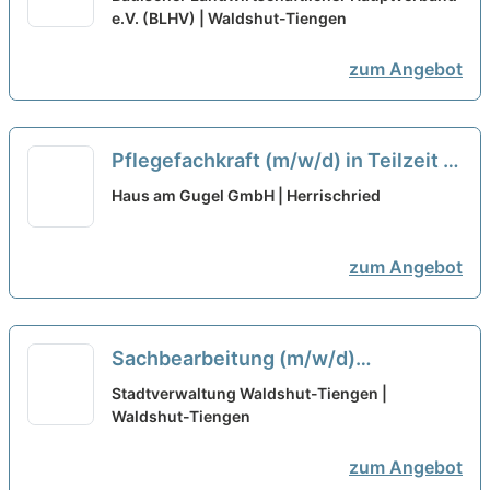
e.V. (BLHV) | Waldshut-Tiengen
zum Angebot
Pflegefachkraft (m/w/d) in Teilzeit -
endlich Wertschätzung die Du
Haus am Gugel GmbH | Herrischried
verdient hast!
neu
zum Angebot
Sachbearbeitung (m/w/d)
Ausländeramt in Vollzeit / Teilzeit
Stadtverwaltung Waldshut-Tiengen |
Waldshut-Tiengen
neu
zum Angebot