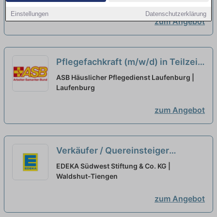
Einstellungen
Datenschutzerklärung
zum Angebot
Pflegefachkraft (m/w/d) in Teilzeit
(max. 50%) - Pflegen, begleiten,
ASB Häuslicher Pflegedienst Laufenburg |
beraten!
Laufenburg
neu
zum Angebot
Verkäufer / Quereinsteiger
Frischetheke (m/w/d) Vollzeit /
EDEKA Südwest Stiftung & Co. KG |
Teilzeit
Waldshut-Tiengen
neu
zum Angebot