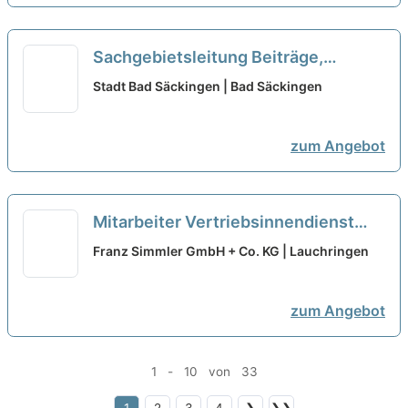
Sachgebietsleitung Beiträge,
Steuern und Abgaben (m/w/d) in
Stadt Bad Säckingen | Bad Säckingen
Teilzeit
neu
zum Angebot
Mitarbeiter Vertriebsinnendienst
(m/w/d) - Teilzeit (5080 %)
neu
Franz Simmler GmbH + Co. KG | Lauchringen
zum Angebot
1 - 10 von 33