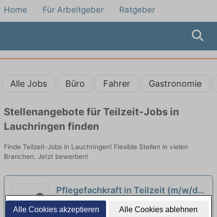
Home
Für Arbeitgeber
Ratgeber
Alle Jobs
Büro
Fahrer
Gastronomie
Stellenangebote für Teilzeit-Jobs in
Lauchringen finden
Finde Teilzeit-Jobs in Lauchringen! Flexible Stellen in vielen
Branchen. Jetzt bewerben!
Pflegefachkraft in Teilzeit (m/w/d)
- Wir bemühen uns um top
Ambulante Pflege in Klettgau - Sozialstation
Alle Cookies akzeptieren
Alle Cookies ablehnen
Arbeitsbedingungen!
Klettgau- Rheintal gGmbH | Klettgau
neu