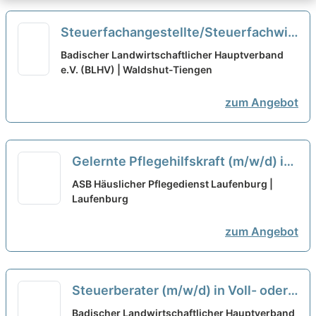
Steuerfachangestellte/Steuerfachwirt
(m/w/d) in Voll- oder Teilzeit
neu
Badischer Landwirtschaftlicher Hauptverband
e.V. (BLHV) | Waldshut-Tiengen
zum Angebot
Gelernte Pflegehilfskraft (m/w/d) in
Teilzeit - Pflegen, begleiten,
ASB Häuslicher Pflegedienst Laufenburg |
beraten!
Laufenburg
neu
zum Angebot
Steuerberater (m/w/d) in Voll- oder
Teilzeit
neu
Badischer Landwirtschaftlicher Hauptverband