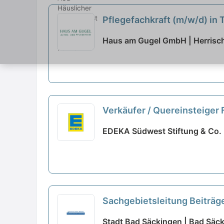
Pflegefachkraft (m/w/d) in 
Haus am Gugel GmbH | Herrisch
Verkäufer / Quereinsteiger F
EDEKA Südwest Stiftung & Co.
Sachgebietsleitung Beiträg
Stadt Bad Säckingen | Bad Säc