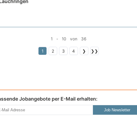
 Lauchringen
1 - 10 von 36
1
2
3
4
❯
❯❯
assende Jobangebote per E-Mail erhalten:
Job Newsletter