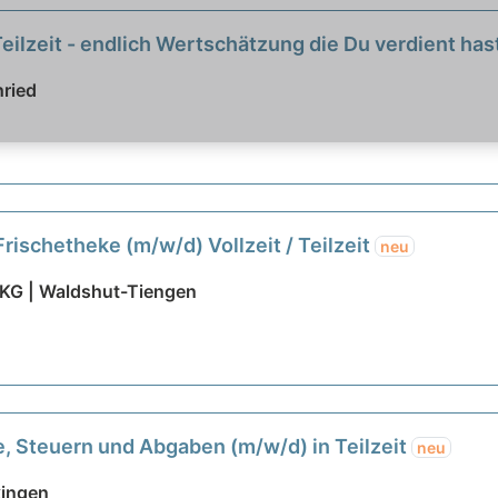
Teilzeit - endlich Wertschätzung die Du verdient has
ried
rischetheke (m/w/d) Vollzeit / Teilzeit
neu
 KG | Waldshut-Tiengen
e, Steuern und Abgaben (m/w/d) in Teilzeit
neu
kingen