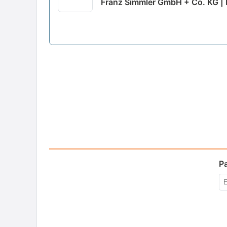
Franz Simmler GmbH + Co. KG |
P