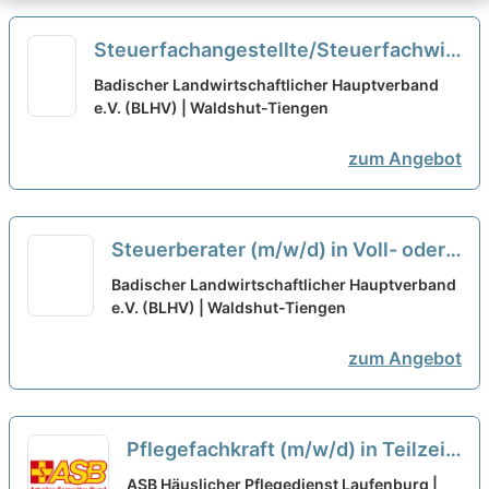
Steuerfachangestellte/Steuerfachwirt
(m/w/d) in Voll- oder Teilzeit
neu
Badischer Landwirtschaftlicher Hauptverband
e.V. (BLHV) | Waldshut-Tiengen
zum Angebot
Steuerberater (m/w/d) in Voll- oder
Teilzeit
neu
Badischer Landwirtschaftlicher Hauptverband
e.V. (BLHV) | Waldshut-Tiengen
zum Angebot
Pflegefachkraft (m/w/d) in Teilzeit
(max. 50%) - Pflegen, begleiten,
ASB Häuslicher Pflegedienst Laufenburg |