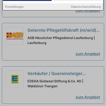
Einstellungen
Datenschutzerklärung
zum Angebot
Gelernte Pflegehilfskraft (m/w/d)
in Teilzeit - Pflegen, begleiten,
ASB Häuslicher Pflegedienst Laufenburg |
beraten!
Laufenburg
neu
zum Angebot
Verkäufer / Quereinsteiger
Frischetheke (m/w/d) Vollzeit /
EDEKA Südwest Stiftung & Co. KG |
Teilzeit
Waldshut-Tiengen
neu
zum Angebot