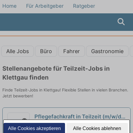
Home
Für Arbeitgeber
Ratgeber
Alle Jobs
Büro
Fahrer
Gastronomie
Stellenangebote für Teilzeit-Jobs in
Klettgau finden
Finde Teilzeit-Jobs in Klettgau! Flexible Stellen in vielen Branchen.
Jetzt bewerben!
Pflegefachkraft in Teilzeit (m/w/d)
- Wir bemühen uns um top
Ambulante Pflege in Klettgau - Sozialstation
Alle Cookies akzeptieren
Alle Cookies ablehnen
Arbeitsbedingungen!
Klettgau- Rheintal gGmbH | Klettgau
neu