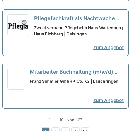
Pflegefachkraft als Nachtwache
(m/w/d) in Teilzeit (50-80 %) –
Zweckverband Pflegeheim Haus Wartenberg
Sichern Sie sich heute Ihre
Haus Eichberg | Geisingen
Zukunft!
neu
zum Angebot
Mitarbeiter Buchhaltung (m/w/d)
Teilzeit
neu
Franz Simmler GmbH + Co. KG | Lauchringen
zum Angebot
1 - 10 von 27