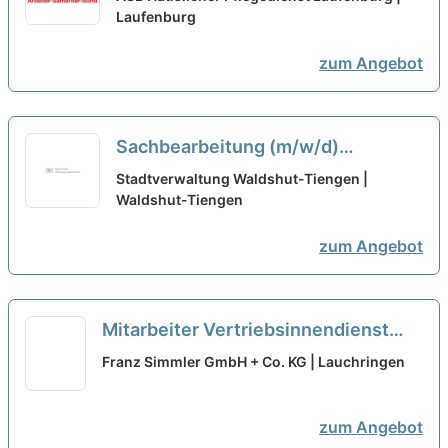
beraten!
Laufenburg
neu
zum Angebot
Sachbearbeitung (m/w/d)
Ausländeramt in Vollzeit / Teilzeit
Stadtverwaltung Waldshut-Tiengen |
Waldshut-Tiengen
neu
zum Angebot
Mitarbeiter Vertriebsinnendienst
(m/w/d) - Teilzeit (5080 %)
neu
Franz Simmler GmbH + Co. KG | Lauchringen
zum Angebot