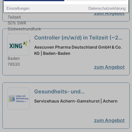
Einstellungen
Datenschutzerklärung
zum Angebot
Controller (m/w/d) in Teilzeit (~20
Std./Woche)
neu
Aescuven Pharma Deutschland GmbH & Co.
KG | Baden-Baden
zum Angebot
Gesundheits- und
Krankenpfleger:in (w/m/d) in
Servicehaus Achern-Gamshurst | Achern
Teilzeit - Wir suchen Sie!
neu
zum Angebot