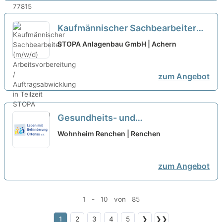
Kaufmännischer Sachbearbeiter
(m/w/d) Arbeitsvorbereitung /
STOPA Anlagenbau GmbH | Achern
Auftragsabwicklung in Teilzeit
neu
zum Angebot
Gesundheits- und
Krankenpfleger:in (w/m/d) in
Wohnheim Renchen | Renchen
Teilzeit - Wir suchen Sie!
neu
zum Angebot
1 - 10 von 85
1
2
3
4
5
❯
❯❯