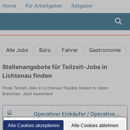
Home
Für Arbeitgeber
Ratgeber
Alle Jobs
Büro
Fahrer
Gastronomie
Stellenangebote für Teilzeit-Jobs in
Lichtenau finden
Finde Teilzeit-Jobs in Lichtenau! Flexible Stellen in vielen
Branchen. Jetzt bewerben!
Operativer Einkäufer / Operative
Einkäuferin (w/m/d) in Teilzeit 50%
SWR Südwestrundfunk Anstalt des
Alle Cookies akzeptieren
Alle Cookies ablehnen
öffentlichen Rechts | Baden-Baden
neu