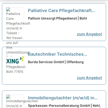
Palliative Care Pflegefachkraft
(m/w/d) in Teilzeit - Wir freuen uns
Pallium Umsorgt Pflegedienst | Bühl
auf Ihre Unterstützung!
neu
zum Angebot
Bautechniker Technisches
Gebäudemanagement in Teilzeit
Burda Services GmbH | Offenburg
(m/w/d)
neu
zum Angebot
Immobiliengutachter (m/w/d) in
Voll- oder Teilzeit
neu
Sparkassen-Personalberatung GmbH | Kehl,