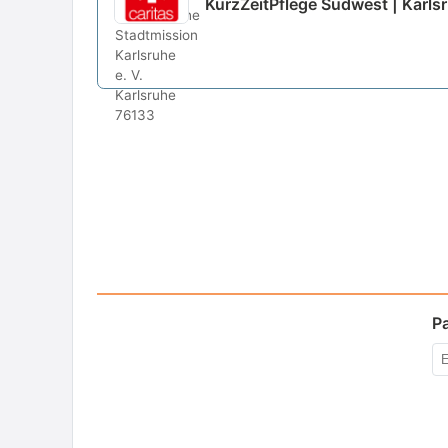
KurzZeitPflege Südwest | Karls
P