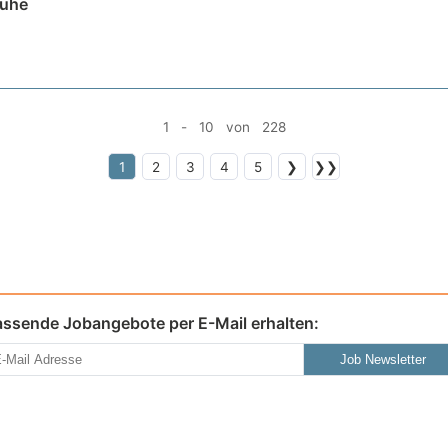
ruhe
1 - 10 von 228
1
2
3
4
5
❯
❯❯
assende Jobangebote per E-Mail erhalten:
Job Newsletter