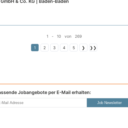
 GmbH & Co. KG | Baden-Baden
1 - 10 von 269
1
2
3
4
5
❯
❯❯
assende Jobangebote per E-Mail erhalten:
Job Newsletter