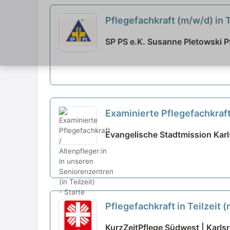
Pflegefachkraft (m/w/d) in 
SP PS e.K. Susanne Pletowski Pf
Examinierte Pflegefachkraft 
neu
Evangelische Stadtmission Karls
Pflegefachkraft in Teilzeit
KurzZeitPflege Südwest | Karls