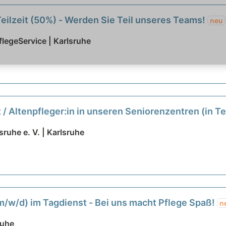
Teilzeit (50%) - Werden Sie Teil unseres Teams!
neu
legeService | Karlsruhe
/ Altenpfleger:in in unseren Seniorenzentren (in Teil
ruhe e. V. | Karlsruhe
 (m/w/d) im Tagdienst - Bei uns macht Pflege Spaß!
n
ruhe