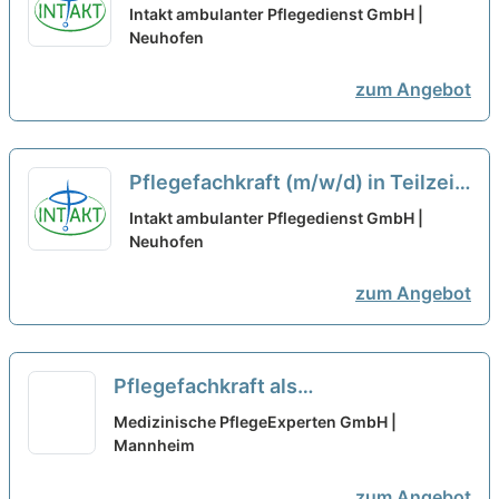
in Teilzeit (50 %) - Kommen Sie ins
Intakt ambulanter Pflegedienst GmbH |
Team!
Neuhofen
neu
zum Angebot
Pflegefachkraft (m/w/d) in Teilzeit
(50 %) - Kommen Sie ins Team!
neu
Intakt ambulanter Pflegedienst GmbH |
Neuhofen
zum Angebot
Pflegefachkraft als
Qualitätsmanagementbeauftragte:r
Medizinische PflegeExperten GmbH |
(m/w/d) in Teilzeit (20-30
Mannheim
Stunden/Woche) – Werde Teil
zum Angebot