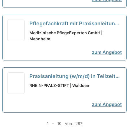
unseres Teams!
neu
Pflegefachkraft mit Praxisanleitung
(m/w/d) in Teilzeit (20-30
Medizinische PflegeExperten GmbH |
Stunden/Woche) – Werde Teil
Mannheim
unseres Teams!
neu
zum Angebot
Praxisanleitung (w/m/d) in Teilzeit
(50%) - Hier werde ich
RHEIN-PFALZ-STIFT | Waldsee
wertgeschätzt!
neu
zum Angebot
1 - 10 von 287