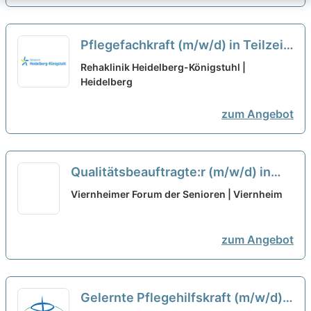
Pflegefachkraft (m/w/d) in Teilzeit
- Werden Sie Teil unseres Teams!
Rehaklinik Heidelberg-Königstuhl |
Heidelberg
neu
zum Angebot
Qualitätsbeauftragte:r (m/w/d) in
Teilzeit (50%) - Werde Teil unseres
Viernheimer Forum der Senioren | Viernheim
Teams!
neu
zum Angebot
Gelernte Pflegehilfskraft (m/w/d)