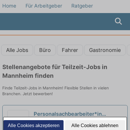
Home
Für Arbeitgeber
Ratgeber
Alle Jobs
Büro
Fahrer
Gastronomie
Stellenangebote für Teilzeit-Jobs in
Mannheim finden
Finde Teilzeit-Jobs in Mannheim! Flexible Stellen in vielen
Branchen. Jetzt bewerben!
Personalsachbearbeiter*in
(m/w/d) in Voll- oder Teilzeit
Max-Planck-Institut für ausländisches
Alle Cookies akzeptieren
Alle Cookies ablehnen
(Elternzeitvertretung)
öffentliches Recht und Völkerrecht |
neu