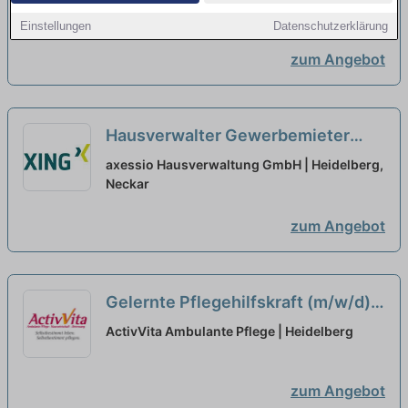
Heidelberg, Neckar
Einstellungen
Datenschutzerklärung
zum Angebot
Hausverwalter Gewerbemieter
Teilzeit/Vollzeit (m/w/d)
neu
axessio Hausverwaltung GmbH | Heidelberg,
Neckar
zum Angebot
Gelernte Pflegehilfskraft (m/w/d)
in Teilzeit (50-90%) - Kommen Sie
ActivVita Ambulante Pflege | Heidelberg
ins Team!
neu
zum Angebot