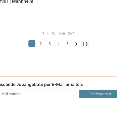
GmbH | Mannheim
1 - 10 von 284
1
2
3
4
5
❯
❯❯
assende Jobangebote per E-Mail erhalten:
Job Newsletter