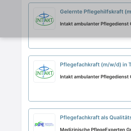
Gelernte Pflegehilfskraft (
Intakt ambulanter Pflegediens
Pflegefachkraft (m/w/d) in 
Intakt ambulanter Pflegediens
Pflegefachkraft als Qualit
unseres Teams!
neu
Medizinische PflegeExperten 