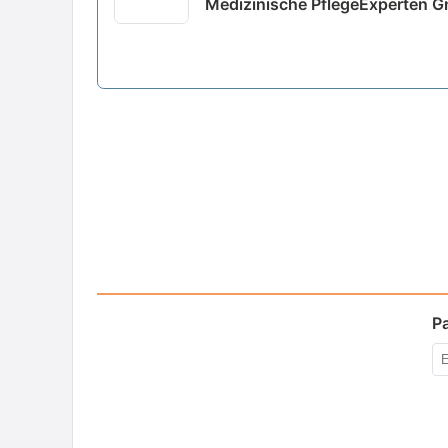
Medizinische PflegeExperten 
P