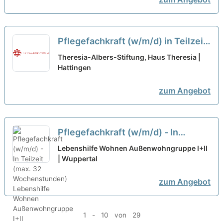
Pflegefachkraft (w/m/d) in Teilzeit
(19,5h/Woche) - hier sind Sie
Theresia-Albers-Stiftung, Haus Theresia |
richtig!
Hattingen
neu
zum Angebot
Pflegefachkraft (w/m/d) - In
Teilzeit (max. 32 Wochenstunden)
Lebenshilfe Wohnen Außenwohngruppe I+II
| Wuppertal
neu
zum Angebot
1 - 10 von 29