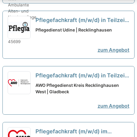
Pflegefachkraft (m/w/d) in Teilzeit
– Bei uns startet Ihre Karriere!
neu
Pflegedienst Udine | Recklinghausen
zum Angebot
Pflegefachkraft (m/w/d) in Teilzeit
(bis 25h/Woche) – Attraktive
AWO Pflegedienst Kreis Recklinghausen
Arbeitszeiten bei Deinem neuen
West | Gladbeck
Arbeitgeber!
neu
zum Angebot
Pflegefachkraft (m/w/d) im