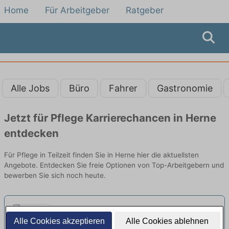
Home
Für Arbeitgeber
Ratgeber
Alle Jobs
Büro
Fahrer
Gastronomie
Jetzt für Pflege Karrierechancen in Herne
entdecken
Für Pflege in Teilzeit finden Sie in Herne hier die aktuellsten
Angebote. Entdecken Sie freie Optionen von Top-Arbeitgebern und
bewerben Sie sich noch heute.
Pflegefachkraft (w/m/d) in Teilzeit
Alle Cookies akzeptieren
Alle Cookies ablehnen
- Komm in unser Team!
neu
Seniorenstift An der Haard | Oer-