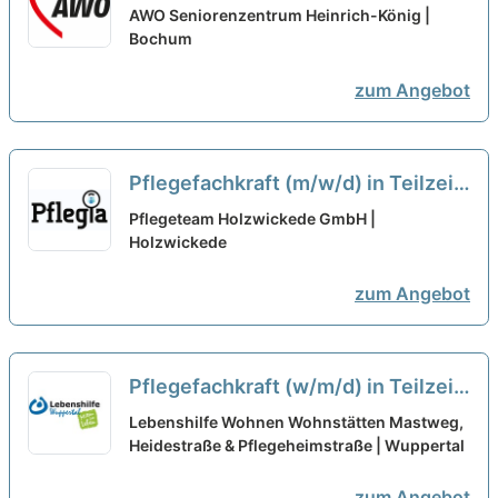
Nachtdienst in Teilzeit - Wir
AWO Seniorenzentrum Heinrich-König |
suchen Sie!
Bochum
neu
zum Angebot
Pflegefachkraft (m/w/d) in Teilzeit
- Werden Sie Teil unseres Teams!
Pflegeteam Holzwickede GmbH |
Holzwickede
neu
zum Angebot
Pflegefachkraft (w/m/d) in Teilzeit-
Wir freuen uns auf Ihre
Lebenshilfe Wohnen Wohnstätten Mastweg,
Unterstützung!
Heidestraße & Pflegeheimstraße | Wuppertal
neu
zum Angebot