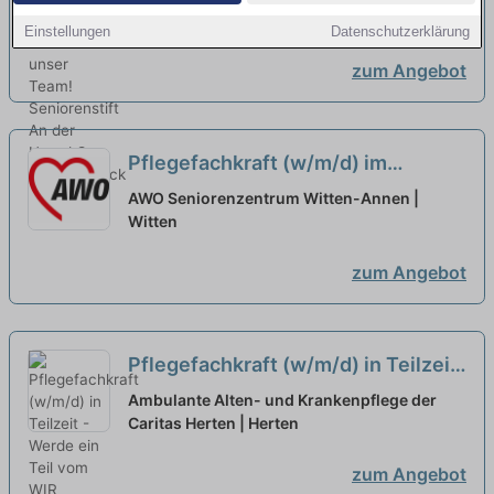
Erkenschwick
Einstellungen
Datenschutzerklärung
zum Angebot
Pflegefachkraft (w/m/d) im
Nachtdienst in Teilzeit -
AWO Seniorenzentrum Witten-Annen |
Individualität gehört zum Standard!
Witten
neu
zum Angebot
Pflegefachkraft (w/m/d) in Teilzeit
- Werde ein Teil vom WIR
neu
Ambulante Alten- und Krankenpflege der
Caritas Herten | Herten
zum Angebot