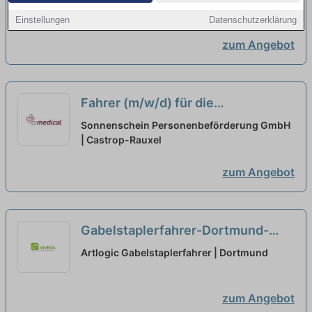
Teilzeit
| Herne, Westfalen
neu
Einstellungen
Datenschutzerklärung
zum Angebot
Fahrer (m/w/d) für die
Personenbeförderung aus
Sonnenschein Personenbeförderung GmbH
Castrop-Rauxel in Teilzeit
| Castrop-Rauxel
neu
zum Angebot
Gabelstaplerfahrer-Dortmund-
TeilzeitStagehand-Dortmund-
Artlogic Gabelstaplerfahrer | Dortmund
Teilzeit
neu
zum Angebot