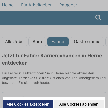
Home
Für Arbeitgeber
Ratgeber
Alle Jobs
Büro
Fahrer
Gastronomie
Jetzt für Fahrer Karrierechancen in Herne
entdecken
Für Fahrer in Teilzeit finden Sie in Herne hier die aktuellsten
Angebote. Entdecken Sie freie Optionen von Top-Arbeitgebern und
bewerben Sie sich noch heute.
Fahrer (m/w/d) für die
Alle Cookies akzeptieren
Alle Cookies ablehnen
Personenbeförderung aus Herne in
Sonnenschein Personenbeförderung GmbH