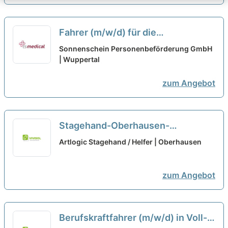
Fahrer (m/w/d) für die
Personenbeförderung aus
Sonnenschein Personenbeförderung GmbH
Wuppertal in Teilzeit
| Wuppertal
neu
zum Angebot
Stagehand-Oberhausen-
JobGabelstaplerfahrer-Bonn-
Artlogic Stagehand / Helfer | Oberhausen
Teilzeit
neu
zum Angebot
Berufskraftfahrer (m/w/d) in Voll-,