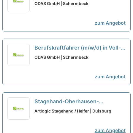
Teilzeit oder als Minijob in Lünen
ODAS GmbH | Schermbeck
neu
zum Angebot
Berufskraftfahrer (m/w/d) in Voll-,
Teilzeit oder als Minijob in Velen
ODAS GmbH | Schermbeck
zum Angebot
Stagehand-Oberhausen-
JobGabelstaplerfahrer-Bonn-
Artlogic Stagehand / Helfer | Duisburg
Teilzeit
zum Angebot