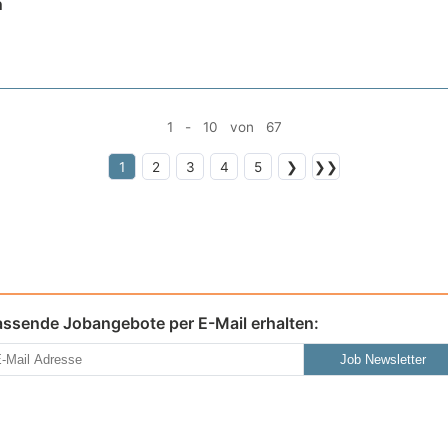
n
1 - 10 von 67
1
2
3
4
5
❯
❯❯
assende Jobangebote per E-Mail erhalten:
Job Newsletter