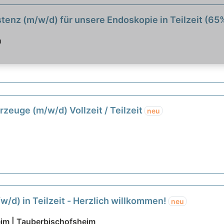
enz (m/w/d) für unsere Endoskopie in Teilzeit (65
n
zeuge (m/w/d) Vollzeit / Teilzeit
neu
/d) in Teilzeit - Herzlich willkommen!
neu
eim | Tauberbischofsheim