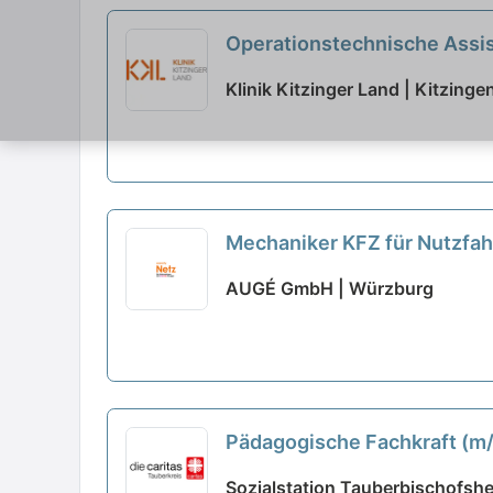
Operationstechnische Assist
Klinik Kitzinger Land | Kitzinge
Mechaniker KFZ für Nutzfahr
AUGÉ GmbH | Würzburg
Pädagogische Fachkraft (m/w
Sozialstation Tauberbischofsh