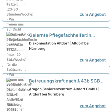
Stunden/Woche) - Wir freuen uns
auf Dich!
neu
zum Angebot
Gelernte Pflegefachhelfer:in
(m/w/d) in Teilzeit (max. 20
Diakoniestation Altdorf | Altdorf bei
Std./Woche) für die Spätschicht -
Nürnberg
Wir freuen uns auf Dich!
neu
zum Angebot
Betreuungskraft nach § 43b SGB XI
(m/w/d) in Teilzeit - Wir suchen
Aragon Seniorenzentrum Altdorf GmbH |
Zuwachs in unserem Team!
Altdorf bei Nürnberg
neu
zum Angebot