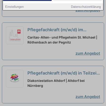
Einstellungen
Datenschutzerklärung
zum Angebot
Pflegefachkraft (m/w/d) im
Frühdienst in Teilzeit - Zusammen
Caritas-Alten- und Pflegeheim St. Michael |
einfach gut pflegen!
Röthenbach an der Pegnitz
neu
zum Angebot
Pflegefachkraft (m/w/d) in Teilzeit
(max. 30 Stunden/Woche) -
Diakoniestation Altdorf | Altdorf bei
Herzlich willkommen!
Nürnberg
neu
zum Angebot