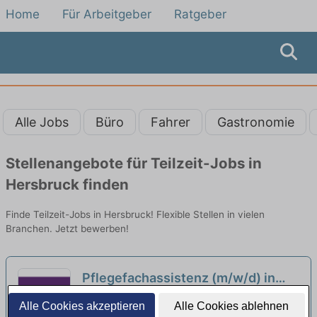
Home
Für Arbeitgeber
Ratgeber
Alle Jobs
Büro
Fahrer
Gastronomie
Stellenangebote für Teilzeit-Jobs in
Hersbruck finden
Finde Teilzeit-Jobs in Hersbruck! Flexible Stellen in vielen
Branchen. Jetzt bewerben!
Pflegefachassistenz (m/w/d) in
Teilzeit - Hier finden Sie Ihren Job
Karl-Heller-Stift | Röthenbach an der Pegnitz
Alle Cookies akzeptieren
Alle Cookies ablehnen
fürs Leben!
neu