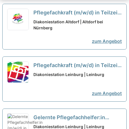
Pflegefachkraft (m/w/d) in Teilzeit
(max. 30 Stunden/Woche) -
Diakoniestation Altdorf | Altdorf bei
Herzlich willkommen!
Nürnberg
neu
zum Angebot
Pflegefachkraft (m/w/d) in Teilzeit
(max. 30 Stunden/Woche) -
Diakoniestation Leinburg | Leinburg
Herzlich willkommen!
neu
zum Angebot
Gelernte Pflegefachhelfer:in
(m/w/d) in Teilzeit (20-30
Diakoniestation Leinburg | Leinburg