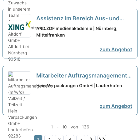
Assistenz im Bereich Aus- und
Weiterbildung in Teilzeit (m,w,d)
ARD.ZDF medienakademie | Nürnberg,
Mittelfranken
neu
zum Angebot
Mitarbeiter Auftragsmanagement
(m/w/d) Vollzeit / Teilzeit
neu
Hein Verpackungen GmbH | Lauterhofen
zum Angebot
1 - 10 von 136
1
2
3
4
5
❯
❯❯