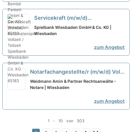
Servicekraft (m/w/d)
Automatenspiel Vollzeit / Teilzeit
Spielbank Wiesbaden GmbH & Co. KG |
Wiesbaden
neu
zum Angebot
Notarfachangestellte/r (m/w/d) Voll-
oder Teilzeit
neu
Weidmann Amin & Partner Rechtsanwälte -
Notare | Wiesbaden
zum Angebot
1 - 10 von 503