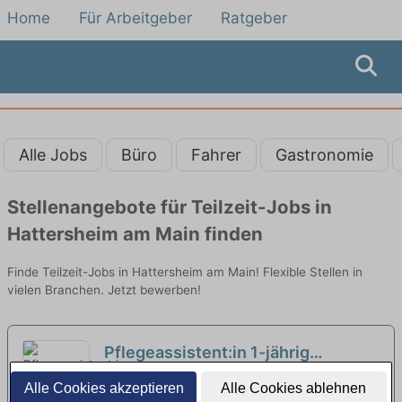
Home
Für Arbeitgeber
Ratgeber
Alle Jobs
Büro
Fahrer
Gastronomie
Stellenangebote für Teilzeit-Jobs in
Hattersheim am Main finden
Finde Teilzeit-Jobs in Hattersheim am Main! Flexible Stellen in
vielen Branchen. Jetzt bewerben!
Pflegeassistent:in 1-jährig
examiniert (m/w/d) Tagschicht
DRK Seniorenzentrum Nordenstadt Am
Alle Cookies akzeptieren
Alle Cookies ablehnen
Vollzeit oder Teilzeit - Bei uns
Hainpark | Wiesbaden