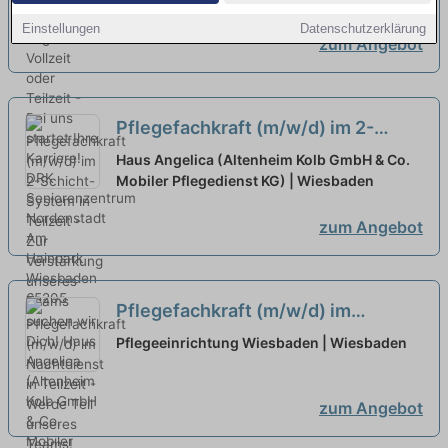
startet Ihre Karriere!
neu
Einstellungen
Datenschutzerklärung
zum Angebot
Pflegefachkraft (m/w/d) im 2-
Schicht-System in Teilzeit - Zur
Haus Angelica (Altenheim Kolb GmbH & Co.
Verstärkung unseres Teams
Mobiler Pflegedienst KG) | Wiesbaden
suchen wir Dich!
neu
zum Angebot
Pflegefachkraft (m/w/d) im
Nachtdienst in Teilzeit - Werde Teil
Pflegeeinrichtung Wiesbaden | Wiesbaden
unseres Teams!
neu
zum Angebot