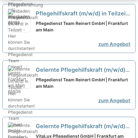
Pflegehilfskraft (m/w/d) in Teilzeit
- Hier können Sie durchstarten!
Pflegedienst Team Reinert GmbH | Frankfurt
am Main
neu
zum Angebot
Gelernte Pflegehilfskraft (m/w/d)
in Teilzeit - Hier können Sie
Pflegedienst Team Reinert GmbH | Frankfurt
durchstarten!
am Main
neu
zum Angebot
Gelernte Pflegehilfskraft (m/w/d)
in Teilzeit (20-30 Stunden/Woche)
VitaLux Pflegedienst GmbH | Frankfurt am