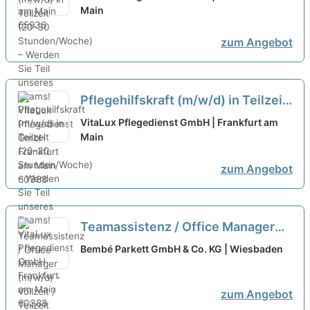
– Werden Sie Teil unseres Teams!
Main
neu
zum Angebot
Pflegehilfskraft (m/w/d) in Teilzeit
(20-30 Stunden/Woche) – Werden
VitaLux Pflegedienst GmbH | Frankfurt am
Sie Teil unseres Teams!
Main
neu
zum Angebot
Teamassistenz / Office Manager
(m/w/d) - Vollzeit / Teilzeit
neu
Bembé Parkett GmbH & Co. KG | Wiesbaden
zum Angebot