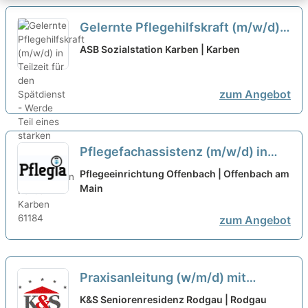
Gelernte Pflegehilfskraft (m/w/d)
in Teilzeit für den Spätdienst -
ASB Sozialstation Karben | Karben
Werde Teil eines starken Teams!
neu
zum Angebot
Pflegefachassistenz (m/w/d) in
Teilzeit - Werde unser Held!
neu
Pflegeeinrichtung Offenbach | Offenbach am
Main
zum Angebot
Praxisanleitung (w/m/d) mit
Freistellung in Teilzeit - Familiär
K&S Seniorenresidenz Rodgau | Rodgau