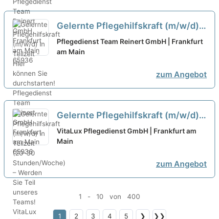
Gelernte Pflegehilfskraft (m/w/d)
in Teilzeit - Hier können Sie
Pflegedienst Team Reinert GmbH | Frankfurt
durchstarten!
am Main
neu
zum Angebot
Gelernte Pflegehilfskraft (m/w/d)
in Teilzeit (20-30 Stunden/Woche)
VitaLux Pflegedienst GmbH | Frankfurt am
– Werden Sie Teil unseres Teams!
Main
neu
zum Angebot
1 - 10 von 400
1
2
3
4
5
❯
❯❯