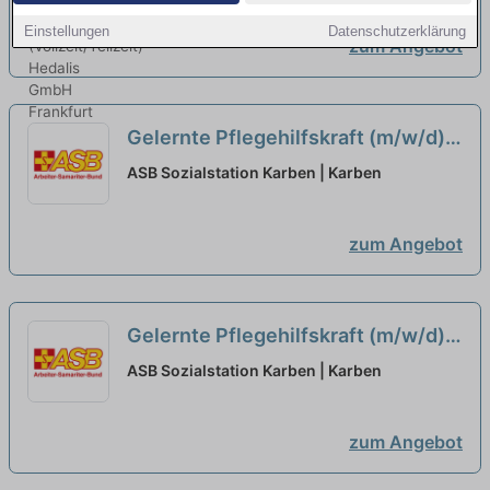
Einstellungen
Datenschutzerklärung
zum Angebot
Gelernte Pflegehilfskraft (m/w/d)
in Teilzeit (30 Std./Woche) - Werde
ASB Sozialstation Karben | Karben
Teil eines starken Teams!
neu
zum Angebot
Gelernte Pflegehilfskraft (m/w/d)
in Teilzeit (19,5-35 Std./Woche) -
ASB Sozialstation Karben | Karben
Werde Teil eines starken Teams!
neu
zum Angebot