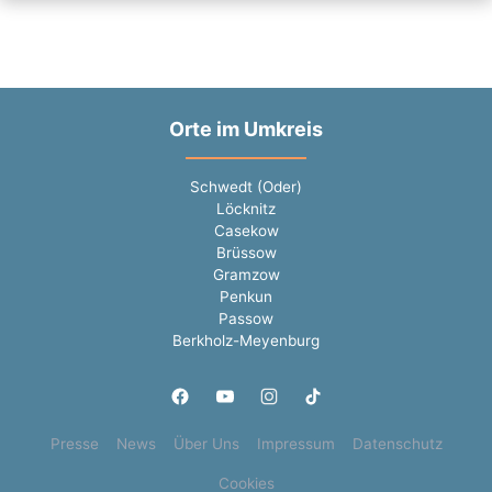
Orte im Umkreis
Schwedt (Oder)
Löcknitz
Casekow
Brüssow
Gramzow
Penkun
Passow
Berkholz-Meyenburg
Presse
News
Über Uns
Impressum
Datenschutz
Cookies