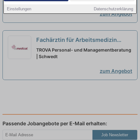
Einstellungen
Datenschutzerklärung
zum Angebot
Fachärztin für Arbeitsmedizin
(m/w/d) Schwedt - Teilzeit oder
TROVA Personal- und Managementberatung
Vollzeit
| Schwedt
neu
zum Angebot
Passende Jobangebote per E-Mail erhalten:
Job Newsletter