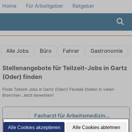
Home
Für Arbeitgeber
Ratgeber
Alle Jobs
Büro
Fahrer
Gastronomie
Stellenangebote für Teilzeit-Jobs in Gartz
(Oder) finden
Finde Teilzeit-Jobs in Gartz (Oder)! Flexible Stellen in vielen
Branchen. Jetzt bewerben!
Facharzt für Arbeitsmedizin
(m/w/d) Schwedt - Teilzeit oder
TROVA Personal- und Managementberatung
Alle Cookies akzeptieren
Alle Cookies ablehnen
Vollzeit
| Schwedt
neu