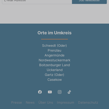
Job Newsletter
Orte im Umkreis
Schwedt (Oder)
Prenzlau
Angermünde
Nordwestuckermark
Boitzenburger Land
Uckerland
Gartz (Oder)
Casekow
Presse
News
Über Uns
Impressum
Datenschutz