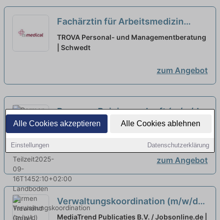
Fachärztin für Arbeitsmedizin
(m/w/d) Schwedt - Teilzeit oder
TROVA Personal- und Managementberatung
Vollzeit
| Schwedt
neu
zum Angebot
Parmen - Reinigungskraft (m/w/d)
Alle Cookies akzeptieren
Alle Cookies ablehnen
in Voll- oder Teilzeit2025-09-
Landboden Parmen Treuhand GmbH |
16T1452:10+02:00
Prenzlau
neu
Einstellungen
Datenschutzerklärung
zum Angebot
Verwaltungskoordination (m/w/d)
Pfarrei St. Lukas in Teilzeit in
MediaTrend Publicaties B.V. / Jobsonline.de |