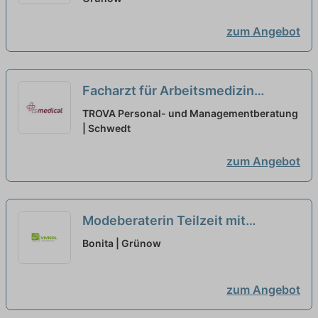
Teilzeit
zum Angebot
Facharzt für Arbeitsmedizin
(m/w/d) Schwedt - Teilzeit oder
TROVA Personal- und Managementberatung
Vollzeit
| Schwedt
neu
zum Angebot
Modeberaterin Teilzeit mit
Sonderaufgaben (m/w/d) Solingen
Bonita | Grünow
Hofgarten
neu
zum Angebot