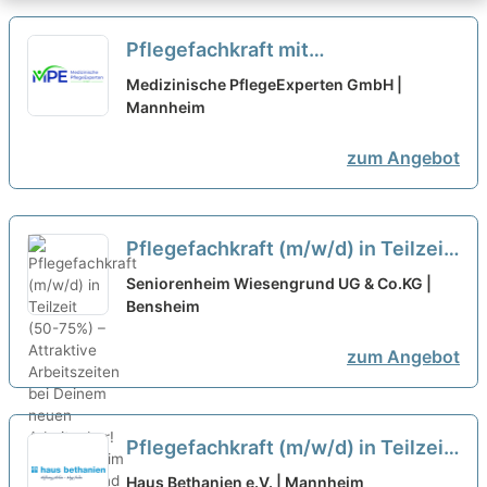
Pflegefachkraft mit
Praxisanleitung (m/w/d) in Teilzeit
Medizinische PflegeExperten GmbH |
(20-30 Stunden/Woche) – Werde
Mannheim
Teil unseres Teams!
neu
zum Angebot
Pflegefachkraft (m/w/d) in Teilzeit
(50-75%) – Attraktive
Seniorenheim Wiesengrund UG & Co.KG |
Arbeitszeiten bei Deinem neuen
Bensheim
Arbeitgeber!
neu
zum Angebot
Pflegefachkraft (m/w/d) in Teilzeit
(20-25h / Woche) – Sichern Sie
Haus Bethanien e.V. | Mannheim