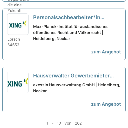
Personalsachbearbeiter*in
(m/w/d) in Voll- oder Teilzeit
Max-Planck-Institut für ausländisches
(Elternzeitvertretung)
öffentliches Recht und Völkerrecht |
neu
Heidelberg, Neckar
zum Angebot
Hausverwalter Gewerbemieter
Teilzeit/Vollzeit (m/w/d)
neu
axessio Hausverwaltung GmbH | Heidelberg,
Neckar
zum Angebot
1 - 10 von 262