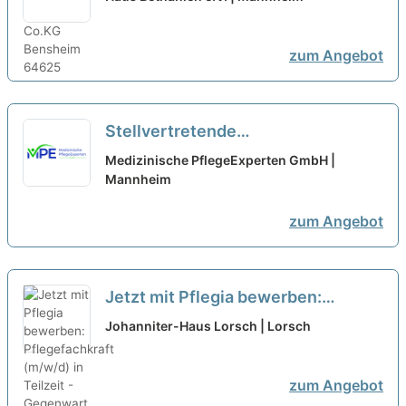
sich heute Ihre Zukunft!
neu
zum Angebot
Stellvertretende
Pflegedienstleitung (m/w/d) in
Medizinische PflegeExperten GmbH |
Teilzeit (75-85%) - Bei uns startet
Mannheim
Deine Karriere!
neu
zum Angebot
Jetzt mit Pflegia bewerben:
Pflegefachkraft (m/w/d) in Teilzeit
Johanniter-Haus Lorsch | Lorsch
- Gegenwart, die eine Zukunft hat!
neu
zum Angebot