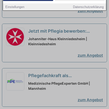
Einstellungen
Datenschutzerklärung
zum Angebot
Jetzt mit Pflegia bewerben:
Pflegefachkraft (m/w/d) in Teilzeit
Johanniter-Haus Kleinniedesheim |
(50 %) - Ihre Bedürfnisse im
Kleinniedesheim
Mittelpunkt!
neu
zum Angebot
Pflegefachkraft als
Qualitätsmanagementbeauftragte:r
Medizinische PflegeExperten GmbH |
(m/w/d) in Teilzeit (20-30
Mannheim
Stunden/Woche) – Werde Teil
zum Angebot
unseres Teams!
neu