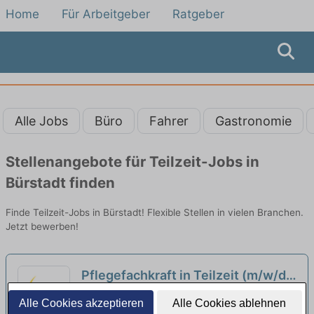
Home
Für Arbeitgeber
Ratgeber
Alle Jobs
Büro
Fahrer
Gastronomie
Stellenangebote für Teilzeit-Jobs in
Bürstadt finden
Finde Teilzeit-Jobs in Bürstadt! Flexible Stellen in vielen Branchen.
Jetzt bewerben!
Pflegefachkraft in Teilzeit (m/w/d)
- Wir haben den passenden Job für
HEWAG Seniorenstift Alsbach-Hähnlein |
Alle Cookies akzeptieren
Alle Cookies ablehnen
Sie!
Alsbach-Hähnlein
neu