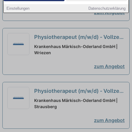
Einstellungen
Datenschutzerklärung
zum Angebot
Physiotherapeut (m/w/d) - Vollzeit
/ Teilzeit
neu
Krankenhaus Märkisch-Oderland GmbH |
Wriezen
zum Angebot
Physiotherapeut (m/w/d) - Vollzeit
/ Teilzeit
neu
Krankenhaus Märkisch-Oderland GmbH |
Strausberg
zum Angebot