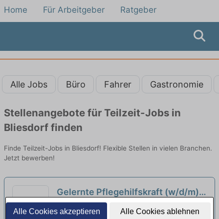
Home
Für Arbeitgeber
Ratgeber
Alle Jobs
Büro
Fahrer
Gastronomie
Stellenangebote für Teilzeit-Jobs in
Bliesdorf finden
Finde Teilzeit-Jobs in Bliesdorf! Flexible Stellen in vielen Branchen.
Jetzt bewerben!
Gelernte Pflegehilfskraft (w/d/m)
in Teilzeit - Bei uns steht der
Stephanus Mobil Strausberg | Strausberg
Alle Cookies akzeptieren
Alle Cookies ablehnen
Mensch im Mittelpunkt!
neu