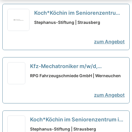
Koch*Köchin im Seniorenzentrum
in Strausberg - Teilzeit
neu
Stephanus-Stiftung | Strausberg
zum Angebot
Kfz-Mechatroniker m/w/d,
Vollzeit/Teilzeit, Altlandsberg
RPG Fahrzeugschmiede GmbH | Werneuchen
zum Angebot
Koch*Köchin im Seniorenzentrum in
Strausberg - Teilzeit
neu
Stephanus-Stiftung | Strausberg